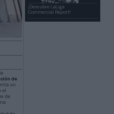
¡Descubre LaLiga
Commercial Report!​​
de
ación de
enta un
 el
es de
una