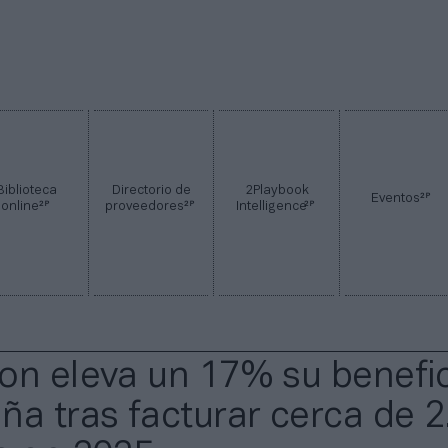
Biblioteca
Directorio de
2Playbook
2P
Eventos
2P
2P
2P
online
proveedores
Intelligence
on eleva un 17% su benefi
ña tras facturar cerca de 2