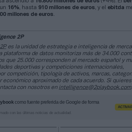
ta ascendió a
16.800 millones de euros
(+4%). El
ben
 un
16%
, hasta
910 millones de euros
, y el
ebitda
me
800 millones de euros
.
ligence 2P
 2P
es la unidad de estrategia e inteligencia de merc
a plataforma de datos monitoriza más de 34.000 cont
 los que 25.000 corresponden al mercado español y m
dades deportivas y competiciones internacionales,
 competición, tipología de activos, marcas, categor
or económico aproximado de cada acuerdo. Si quiere
ontacta con nosotros en
intelligence@2playbook.com
aybook
como fuente preferida de Google de forma
ACTIVA
mado con las últimas noticias de actualidad.