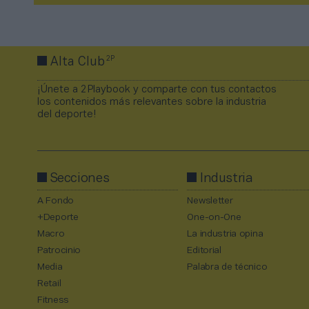
2P
Alta Club
¡Únete a 2Playbook y comparte con tus contactos
los contenidos más relevantes sobre la industria
del deporte!
Secciones
Industria
A Fondo
Newsletter
+Deporte
One-on-One
Macro
La industria opina
Patrocinio
Editorial
Media
Palabra de técnico
Retail
Fitness