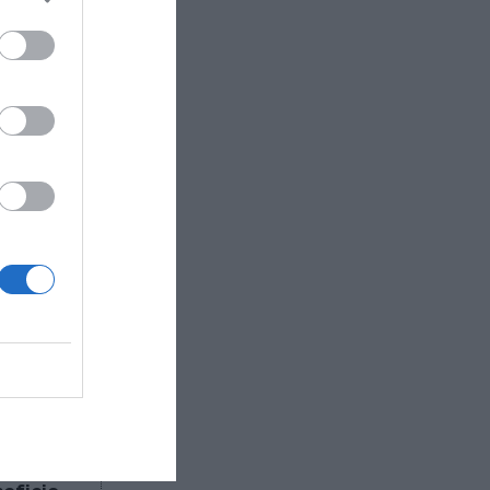
cia en
o su
un
298
s
entre
s y
años ha
entras que
ciones a
9%
y elevó
 el grupo
as que la