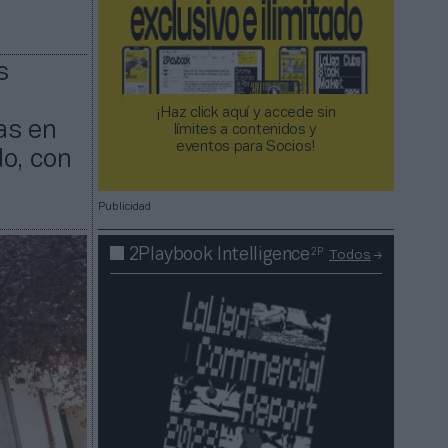
s
¡Haz click aquí y accede sin
as en
límites a contenidos y
eventos para Socios!​​​​​​​
o, con
Publicidad
2P
2Playbook Intelligence
Todos