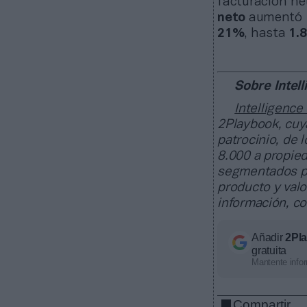
facturación ne
neto
aumentó
21%
, hasta
1.
Sobre Intel
Intelligence
2Playbook, cuy
patrocinio, de
8.000 a propie
segmentados por
producto y val
información, c
Añadir
2Pl
gratuita
Mantente infor
Compartir