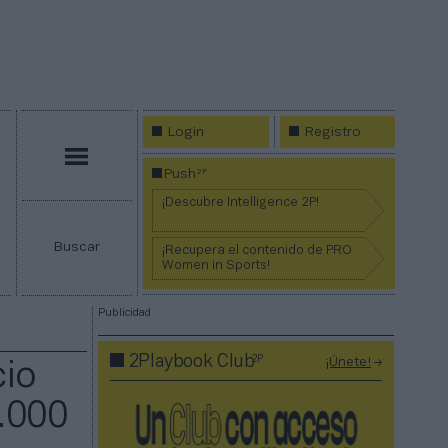
Login
Registro
Menú
2P
Push
¡Descubre Intelligence 2P!
Buscar
¡Recupera el contenido de PRO
Women in Sports!
Publicidad
2P
2Playbook Club
¡Únete!
cio
.000