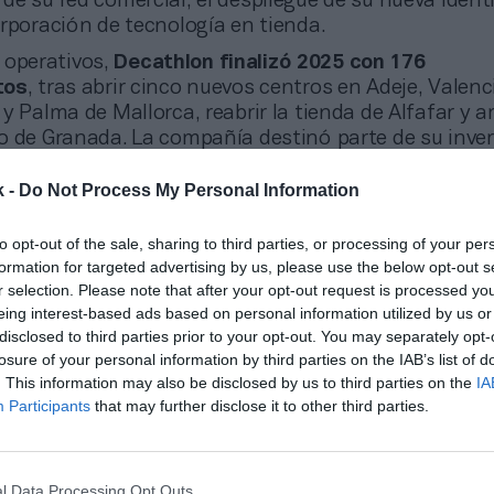
de su red comercial, el despliegue de su nueva ident
rporación de tecnología en tienda.
 operativos,
Decathlon finalizó 2025 con 176
tos
, tras abrir cinco nuevos centros en Adeje, Valenc
y Palma de Mallorca, reabrir la tienda de Alfafar y a
o de Granada. La compañía destinó parte de su inver
e su nueva imagen de marca, con acciones como la
 de etiquetas electrónicas, el rediseño de su web o
k -
Do Not Process My Personal Information
ormación para los más de 11.298 empleados. Las ve
 crecieron un
8,6%
.
to opt-out of the sale, sharing to third parties, or processing of your per
formation for targeted advertising by us, please use the below opt-out s
gital, el
canal online
ya representa el
15,1%
de las v
r selection. Please note that after your opt-out request is processed y
ado por el crecimiento del
45%
del
Marketplace
. Por
eing interest-based ads based on personal information utilized by us or
uladas a la
economía circular
equivalen al
3%
de la
disclosed to third parties prior to your opt-out. You may separately opt-
ras aumentar un
25%
durante el ejercicio. Además, el
losure of your personal information by third parties on the IAB’s list of
da
avanzó un
50%
, apoyado en la alianza con Walla
. This information may also be disclosed by us to third parties on the
IA
evos espacios especializados en Rivas-Vaciamadrid 
Participants
that may further disclose it to other third parties.
s Reyes.
eñalado
Borja Sánchez
, consejero delegado de Deca
 acelerado nuestra transformación mediante el d
l Data Processing Opt Outs