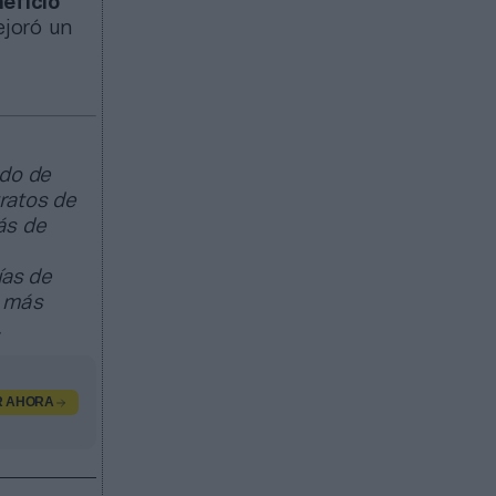
eficio
joró un
ado de
ratos de
ás de
ías de
s más
.
R AHORA