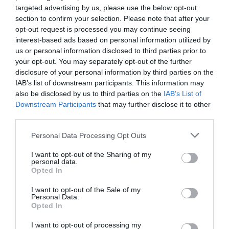
targeted advertising by us, please use the below opt-out
de patrocinio en el mercado español y otros 7.000
section to confirm your selection. Please note that after your
contratos de las ligas europeas y norteamericanas de
fútbol y baloncesto, segmentados por competición,
opt-out request is processed you may continue seeing
tipología de activos, marcas, categorías de producto y
interest-based ads based on personal information utilized by
valor económico aproximado de cada acuerdo. Si
us or personal information disclosed to third parties prior to
quieres más información, contacta con nosotros a
your opt-out. You may separately opt-out of the further
través de
intelligence@2playbook.com
.
disclosure of your personal information by third parties on the
IAB’s list of downstream participants. This information may
Añadir
2Playbook
como fuente preferida de Google
also be disclosed by us to third parties on the
IAB’s List of
de forma gratuita
Downstream Participants
that may further disclose it to other
Mantente informado con las últimas noticias de actualidad.
third parties.
ACTIVAR AHORA
Personal Data Processing Opt Outs
I want to opt-out of the Sharing of my
Compartir
personal data.
Opted In
Imprimir
I want to opt-out of the Sale of my
Personal Data.
Opted In
Índex
2P
I want to opt-out of processing my