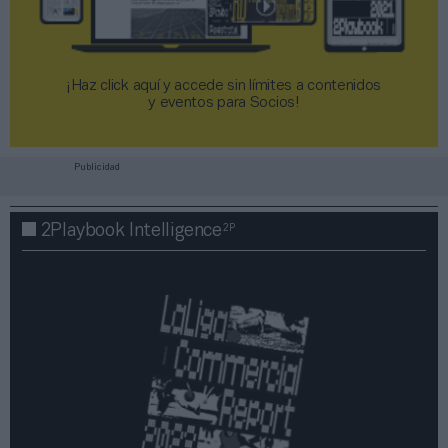
¡Haz click aquí y accede sin límites a contenidos
y eventos para Socios!​​​​​​​
Publicidad
2P
2Playbook Intelligence