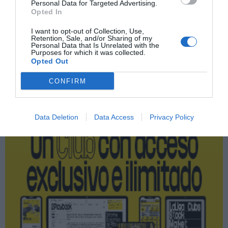
Personal Data for Targeted Advertising.
Nombramiento
Opted In
Decathlon
I want to opt-out of Collection, Use,
Retention, Sale, and/or Sharing of my
Personal Data that Is Unrelated with the
Purposes for which it was collected.
Opted Out
Publicidad
CONFIRM
2P
2Playbook Club
Data Deletion
Data Access
Privacy Policy