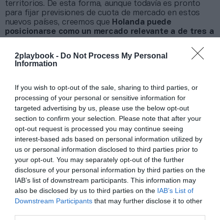
territorios. De esta forma, aunque todavía es pronto
para fijar previsiones de cuota de mercado en estos
nuevos países, creemos que
Holanda puede
posicionarse como un mercado relevante a de tres a
cinco años vista,
dado que seguimos potenciando los
mercados en los que actualmente tenemos presencia”,
2playbook -
Do Not Process My Personal
ha explicado Alex Reina, director de negocio de
Information
Deporvillage.
If you wish to opt-out of the sale, sharing to third parties, or
Añadir
2Playbook
como fuente preferida de Google
processing of your personal or sensitive information for
de forma gratuita
targeted advertising by us, please use the below opt-out
Mantente informado con las últimas noticias de actualidad.
section to confirm your selection. Please note that after your
ACTIVAR AHORA
opt-out request is processed you may continue seeing
interest-based ads based on personal information utilized by
us or personal information disclosed to third parties prior to
Compartir
your opt-out. You may separately opt-out of the further
disclosure of your personal information by third parties on the
Imprimir
IAB’s list of downstream participants. This information may
also be disclosed by us to third parties on the
IAB’s List of
Downstream Participants
that may further disclose it to other
Índex
2P
third parties.