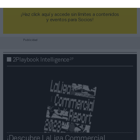
¡Haz click aquí y accede sin límites a contenidos
y eventos para Socios!​​​​​​​
Publicidad
2P
2Playbook Intelligence
¡Descubre LaLiga Commercial