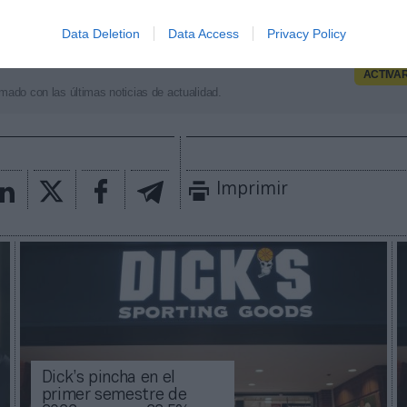
a otras compañías su crecimiento.
Data Deletion
Data Access
Privacy Policy
aybook
como fuente preferida de Google de forma
ACTIVA
mado con las últimas noticias de actualidad.
Imprimir
Dick’s pincha en el
primer semestre de