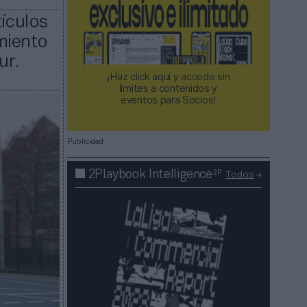
tículos
miento
ur.
¡Haz click aquí y accede sin
límites a contenidos y
eventos para Socios!​​​​​​​
Publicidad
2P
2Playbook Intelligence
Todos