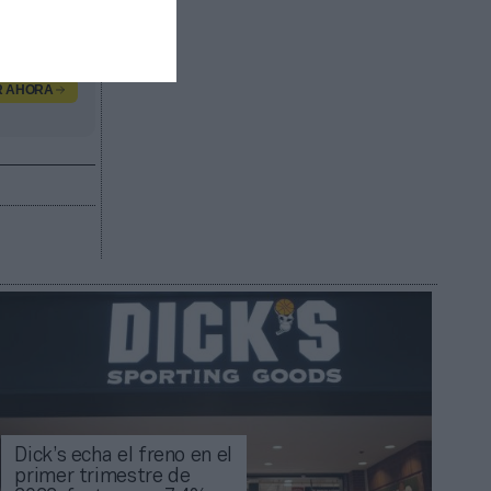
R AHORA
Dick’s echa el freno en el
primer trimestre de