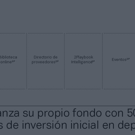
Biblioteca
Directorio de
2Playbook
2P
Eventos
2P
2P
2P
online
proveedores
Intelligence
lanza su propio fondo con 5
 de inversión inicial en de