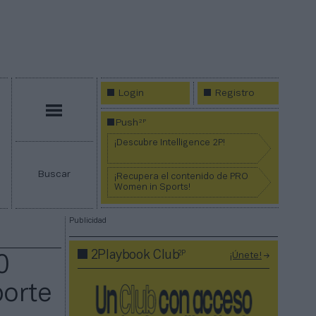
Login
Registro
Menú
2P
Push
¡Descubre Intelligence 2P!
Buscar
¡Recupera el contenido de PRO
Women in Sports!
Publicidad
2P
2Playbook Club
¡Únete!
0
porte