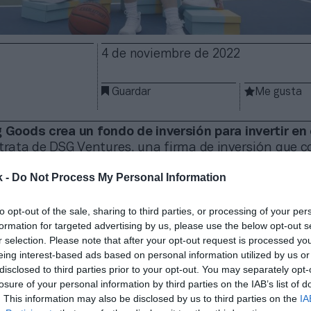
4 de noviembre de 2022
Guardar
Me gusta
g Goods crea un fondo de inversión para invertir e
 trata de DSG Ventures, una firma de inversión que 
n 50 millones de dólares (51,1 millones de euros) par
k -
Do Not Process My Personal Information
nnovadoras de esta industria. De momento ya ha in
patillas de baloncesto para jugadoras Moolah Kicks; 
to opt-out of the sale, sharing to third parties, or processing of your per
gunda mano SidelineSwap y la plataforma de compr
formation for targeted advertising by us, please use the below opt-out s
deportes al aire libre Out&Back Outdoor.
r selection. Please note that after your opt-out request is processed y
s se centrará inicialmente en empresas que den se
eing interest-based ads based on personal information utilized by us or
desde deportistas de alto nivel hasta amateurs. En 
disclosed to third parties prior to your opt-out. You may separately opt-
 tratará de ayudar a estas empresas a crecer
losure of your personal information by third parties on the IAB’s list of
es apoyo y recursos que trasciendan el capital. La 
. This information may also be disclosed by us to third parties on the
IA