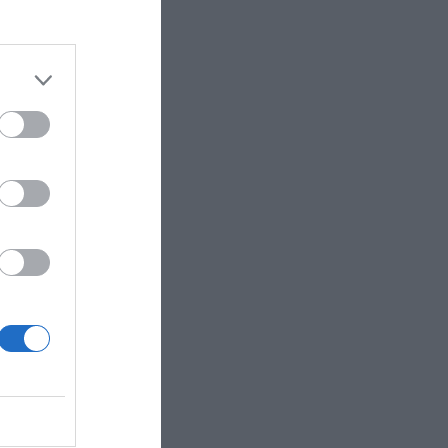
n.
EL1
á centrada
liza
s y
os caen un
 de
r
ck’s en un
a piloto
o
al.
o del
sa”, ha
 que este