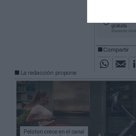
fondo facilite 
Añadir
2Pl
gratuita
Mantente infor
Compartir
La redacción propone
Peloton crece en el canal