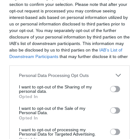
de datos monitoriza en tiempo real el negocio de más
section to confirm your selection. Please note that after your
de 250 clubes de fútbol y baloncesto de toda Europa,
opt-out request is processed you may continue seeing
así como más de 20.000 contratos de patrocinio en el
interest-based ads based on personal information utilized by
mercado español, segmentados por competición,
us or personal information disclosed to third parties prior to
tipología de activos, marcas, categorías de producto y
valor económico aproximado de cada acuerdo. Si
your opt-out. You may separately opt-out of the further
quieres más información, contacta con nosotros a
disclosure of your personal information by third parties on the
través de intelligence@2playbook.com.
IAB’s list of downstream participants. This information may
also be disclosed by us to third parties on the
IAB’s List of
Añadir
2Playbook
como fuente preferida de Google
Downstream Participants
that may further disclose it to other
de forma gratuita
third parties.
Mantente informado con las últimas noticias de actualidad.
ACTIVAR AHORA
Personal Data Processing Opt Outs
I want to opt-out of the Sharing of my
personal data.
Opted In
Compartir
I want to opt-out of the Sale of my
Imprimir
Personal Data.
Opted In
Índex
2P
I want to opt-out of processing my
Personal Data for Targeted Advertising.