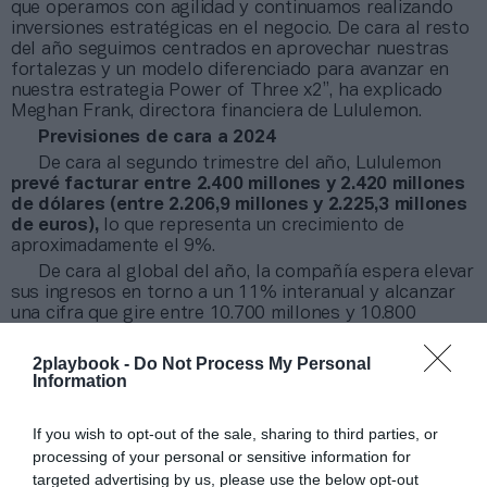
que operamos con agilidad y continuamos realizando
inversiones estratégicas en el negocio. De cara al resto
del año seguimos centrados en aprovechar nuestras
fortalezas y un modelo diferenciado para avanzar en
nuestra estrategia Power of Three x2”, ha explicado
Meghan Frank, directora financiera de Lululemon.
Previsiones de cara a 2024
De cara al segundo trimestre del año, Lululemon
prevé facturar entre 2.400 millones y 2.420 millones
de dólares (entre 2.206,9 millones y 2.225,3 millones
de euros),
lo que representa un crecimiento de
aproximadamente el 9%.
De cara al global del año, la compañía espera elevar
sus ingresos en torno a un 11% interanual y alcanzar
una cifra que gire entre 10.700 millones y 10.800
millones de dólares (entre 9.839,2 millones y 9.931,2
millones de euros).
2playbook -
Do Not Process My Personal
Information
Sobre 2Playbook Intelligence
If you wish to opt-out of the sale, sharing to third parties, or
2Playbook Intelligence
es la unidad de datos e
processing of your personal or sensitive information for
inteligencia de mercado de 2Playbook, cuya plataforma
targeted advertising by us, please use the below opt-out