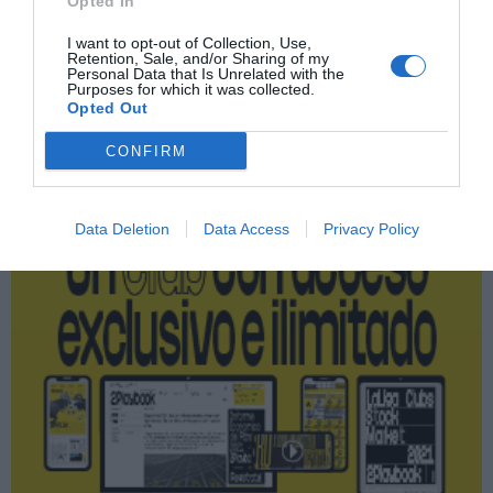
Opted In
Lululemon
I want to opt-out of Collection, Use,
Retention, Sale, and/or Sharing of my
Personal Data that Is Unrelated with the
Purposes for which it was collected.
Opted Out
Publicidad
CONFIRM
2P
2Playbook Club
Data Deletion
Data Access
Privacy Policy