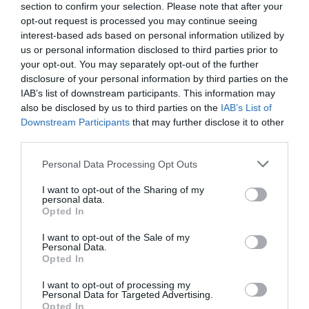
section to confirm your selection. Please note that after your
De cara al presente ejercicio económico, Mizuno
opt-out request is processed you may continue seeing
espera que las ventas sigan mejorando, en todos sus
mercados, pero especialmente en Japón. Además,
la
interest-based ads based on personal information utilized by
compañía potenciará los productos de indoor, fútbol
us or personal information disclosed to third parties prior to
y tenis
, mientras busca mantener los buenos
your opt-out. You may separately opt-out of the further
resultados registrados en las categorías de running y
disclosure of your personal information by third parties on the
golf.
IAB’s list of downstream participants. This information may
also be disclosed by us to third parties on the
IAB’s List of
Añadir
2Playbook
como fuente preferida de Google
Downstream Participants
that may further disclose it to other
de forma gratuita
third parties.
Mantente informado con las últimas noticias de actualidad.
ACTIVAR AHORA
Personal Data Processing Opt Outs
I want to opt-out of the Sharing of my
personal data.
Compartir
Opted In
I want to opt-out of the Sale of my
Imprimir
Personal Data.
Opted In
Índex
2P
I want to opt-out of processing my
Personal Data for Targeted Advertising.
Opted In