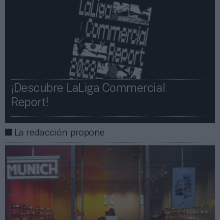
¡Descubre LaLiga Commercial
Report!​​
La redacción propone