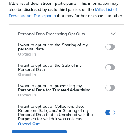
IAB’s list of downstream participants. This information may
also be disclosed by us to third parties on the
IAB’s List of
Downstream Participants
that may further disclose it to other
Compartir
third parties.
Imprimir
Personal Data Processing Opt Outs
Índex
2P
I want to opt-out of the Sharing of my
personal data.
Opted In
Munich
I want to opt-out of the Sale of my
Personal Data.
Opted In
I want to opt-out of processing my
Publicidad
Personal Data for Targeted Advertising.
Opted In
2P
2Playbook Club
I want to opt-out of Collection, Use,
Retention, Sale, and/or Sharing of my
Personal Data that Is Unrelated with the
Purposes for which it was collected.
Opted Out