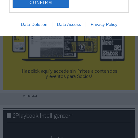
CONFIRM
Data Deletion
Data Access
Privacy Policy
¡Haz click aquí y accede sin límites a contenidos
y eventos para Socios!​​​​​​​
Publicidad
2P
2Playbook Intelligence