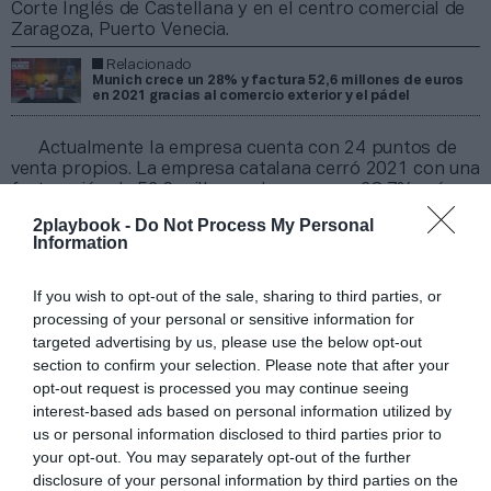
Corte Inglés de Castellana y en el centro comercial de
Zaragoza, Puerto Venecia.
Relacionado
Munich crece un 28% y factura 52,6 millones de euros
en 2021 gracias al comercio exterior y el pádel
Actualmente la empresa cuenta con 24 puntos de
venta propios. La empresa catalana cerró 2021 con una
facturación de 52,6 millones de euros, un 28,7% más
que en 2020. Esta cifra supone un nuevo récord para la
2playbook -
Do Not Process My Personal
marca de calzado deportivo, que incluso ha dejado
Information
atrás los ingresos de 2019, cuando su volumen de
negocio fue de 44,4 millones de euros. Además, la
compañía de calzado deportivo ha impulsado sus
If you wish to opt-out of the sale, sharing to third parties, or
exportaciones, que aumentaron un 28%, y tiene
processing of your personal or sensitive information for
previstas nuevas aperturas para este 2022 fuera de
targeted advertising by us, please use the below opt-out
España.
section to confirm your selection. Please note that after your
opt-out request is processed you may continue seeing
Añadir
2Playbook
como fuente preferida de Google
interest-based ads based on personal information utilized by
de forma gratuita
us or personal information disclosed to third parties prior to
Mantente informado con las últimas noticias de actualidad.
your opt-out. You may separately opt-out of the further
ACTIVAR AHORA
disclosure of your personal information by third parties on the