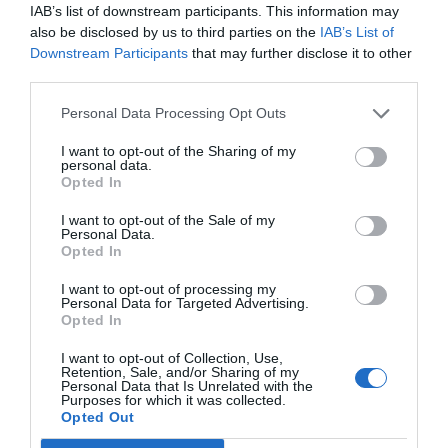
IAB’s list of downstream participants. This information may
also be disclosed by us to third parties on the
IAB’s List of
Downstream Participants
that may further disclose it to other
Compartir
third parties.
Imprimir
Personal Data Processing Opt Outs
Índex
2P
I want to opt-out of the Sharing of my
personal data.
Opted In
Nike
I want to opt-out of the Sale of my
Personal Data.
Opted In
Publicidad
I want to opt-out of processing my
Personal Data for Targeted Advertising.
Opted In
2P
2Playbook Club
I want to opt-out of Collection, Use,
Retention, Sale, and/or Sharing of my
Personal Data that Is Unrelated with the
Purposes for which it was collected.
Opted Out