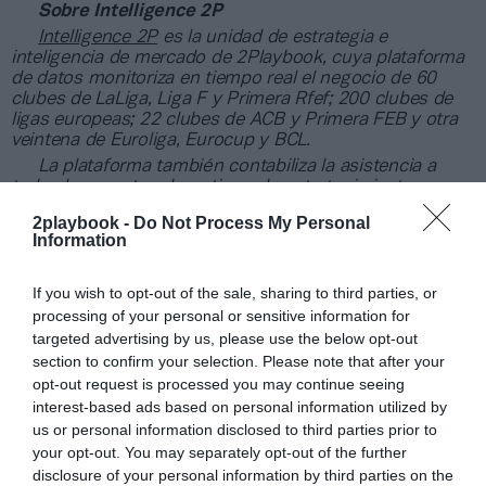
Sobre Intelligence 2P
Intelligence 2P
es la unidad de estrategia e
inteligencia de mercado de 2Playbook, cuya plataforma
de datos monitoriza en tiempo real el negocio de 60
clubes de LaLiga, Liga F y Primera Rfef; 200 clubes de
ligas europeas; 22 clubes de ACB y Primera FEB y otra
veintena de Euroliga, Eurocup y BCL.
La plataforma también contabiliza la asistencia a
todos los eventos deportivos, de entretenimiento y
música en España, así como más de 24.000 contratos
2playbook -
Do Not Process My Personal
de patrocinio en el mercado español y otros 7.000
Information
contratos de las ligas europeas y norteamericanas de
fútbol y baloncesto, segmentados por competición,
tipología de activos, marcas, categorías de producto y
If you wish to opt-out of the sale, sharing to third parties, or
valor económico aproximado de cada acuerdo. Si
processing of your personal or sensitive information for
quieres más información, contacta con nosotros a
targeted advertising by us, please use the below opt-out
través de
intelligence@2playbook.com
.
section to confirm your selection. Please note that after your
opt-out request is processed you may continue seeing
Añadir
2Playbook
como fuente preferida de Google
interest-based ads based on personal information utilized by
de forma gratuita
us or personal information disclosed to third parties prior to
Mantente informado con las últimas noticias de actualidad.
your opt-out. You may separately opt-out of the further
ACTIVAR AHORA
disclosure of your personal information by third parties on the