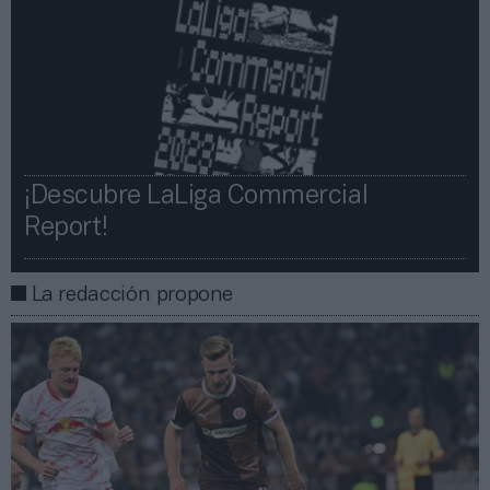
¡Descubre LaLiga Commercial
Report!​​
La redacción propone