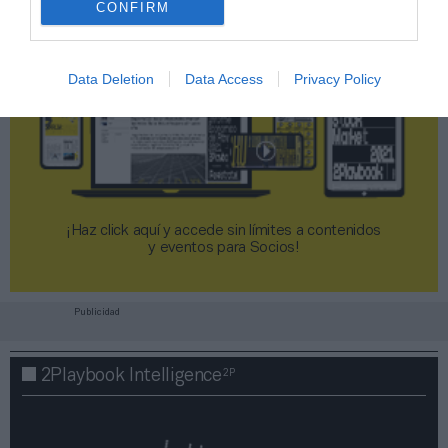
CONFIRM
Data Deletion
Data Access
Privacy Policy
¡Haz click aquí y accede sin límites a contenidos
y eventos para Socios!​​​​​​​
Publicidad
2P
2Playbook Intelligence