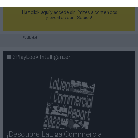
¡Haz click aquí y accede sin límites a contenidos
y eventos para Socios!​​​​​​​
Publicidad
2P
2Playbook Intelligence
¡Descubre LaLiga Commercial