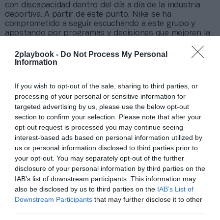
con discapacidad dentro del día a día de la industria
deportiva. A partir de este punto, Nike se ha
comprometido a seguir escuchando a este grupo y
apostando por programas y decisiones que mejoren la
experiencia de las mujeres en el deporte.
2playbook -
Do Not Process My Personal
Information
Añadir
2Playbook
como fuente preferida de Google
de forma gratuita
Mantente informado con las últimas noticias de actualidad.
If you wish to opt-out of the sale, sharing to third parties, or
ACTIVAR AHORA
processing of your personal or sensitive information for
targeted advertising by us, please use the below opt-out
section to confirm your selection. Please note that after your
opt-out request is processed you may continue seeing
Compartir
interest-based ads based on personal information utilized by
us or personal information disclosed to third parties prior to
Imprimir
your opt-out. You may separately opt-out of the further
disclosure of your personal information by third parties on the
Índex
2P
IAB’s list of downstream participants. This information may
also be disclosed by us to third parties on the
IAB’s List of
Downstream Participants
that may further disclose it to other
Nike
third parties.