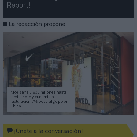
Report!​​
La redacción propone
Nike gana 3.838 millones hasta
septiembre y aumenta su
facturación 7% pese al golpe en
China
¡Únete a la conversación!