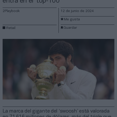
entra en el ‘top-100’
2Playbook
12 de junio de 2024
Me gusta
Guardar
Retail
La marca del gigante del ‘swoosh’ está valorada
en 71.616 millones de dólares, más del triple que