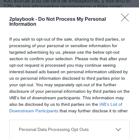
400 atletas a su cartera de embajadores, y ese año el
37% de los aficionados reconocieron a Nike como
patrocinador olímpico pese a que no lo era, por el 24%
2playbook -
Do Not Process My Personal
que identificó a Adidas.
Information
Sobre 2Playbook Intelligence
If you wish to opt-out of the sale, sharing to third parties, or
processing of your personal or sensitive information for
2Playbook Intelligence
es la unidad de datos e
inteligencia de mercado de 2Playbook, cuya plataforma
targeted advertising by us, please use the below opt-out
de datos monitoriza en tiempo real el negocio de 60
section to confirm your selection. Please note that after your
clubes de LaLiga, Liga F y Primera Rfef; 200 clubes de
opt-out request is processed you may continue seeing
ligas europeas; 22 clubes de ACB y Primera FEB y otra
interest-based ads based on personal information utilized by
veintena de Euroliga, Eurocup y BCL.
us or personal information disclosed to third parties prior to
La plataforma también contabiliza la asistencia a
your opt-out. You may separately opt-out of the further
todos los eventos deportivos, de entretenimiento y
disclosure of your personal information by third parties on the
música en España, así como más de 20.000 contratos
IAB’s list of downstream participants. This information may
de patrocinio en el mercado español y otros 7.000
also be disclosed by us to third parties on the
IAB’s List of
contratos de las ligas europeas y norteamericanas de
Downstream Participants
that may further disclose it to other
fútbol y baloncesto, segmentados por competición,
third parties.
tipología de activos, marcas, categorías de producto y
valor económico aproximado de cada acuerdo. Si
Personal Data Processing Opt Outs
quieres más información, contacta con nosotros a
través de
intelligence@2playbook.com