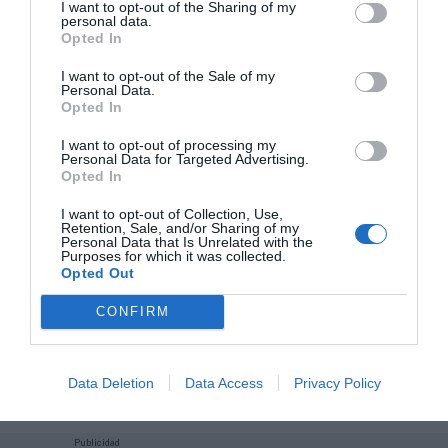
I want to opt-out of the Sharing of my
personal data.
Añadir
2Playbook
como fuente preferida de Google
Opted In
de forma gratuita
Mantente informado con las últimas noticias de actualidad.
I want to opt-out of the Sale of my
Personal Data.
ACTIVAR AHORA
Opted In
I want to opt-out of processing my
Personal Data for Targeted Advertising.
Compartir
Opted In
Imprimir
I want to opt-out of Collection, Use,
Retention, Sale, and/or Sharing of my
Personal Data that Is Unrelated with the
Purposes for which it was collected.
Índex
2P
Opted Out
CONFIRM
Nike
Lululemon
Data Deletion
Data Access
Privacy Policy
Publicidad