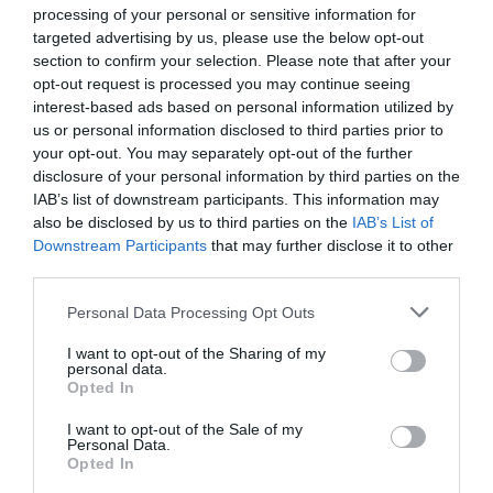
de datos monitoriza en tiempo real el negocio de 60
processing of your personal or sensitive information for
clubes de LaLiga, Liga F y Primera Federación; 200
targeted advertising by us, please use the below opt-out
clubes de ligas europeas; 22 clubes de ACB y Primera
section to confirm your selection. Please note that after your
FEB.
opt-out request is processed you may continue seeing
La plataforma de datos monitoriza más de 34.000
interest-based ads based on personal information utilized by
contratos de patrocinio, de los que 25.000
us or personal information disclosed to third parties prior to
corresponden al mercado español y más de 8.000 a
your opt-out. You may separately opt-out of the further
propiedades deportivas y competiciones internacionales,
segmentados por competición, tipología de activos,
disclosure of your personal information by third parties on the
marcas, categorías de producto y valor económico
IAB’s list of downstream participants. This information may
aproximado de cada acuerdo. Si quieres más
also be disclosed by us to third parties on the
IAB’s List of
información, contacta con nosotros
Downstream Participants
that may further disclose it to other
en
intelligence@2playbook.com
.
third parties.
Añadir
2Playbook
como fuente preferida de Google
Personal Data Processing Opt Outs
de forma gratuita
Mantente informado con las últimas noticias de actualidad.
I want to opt-out of the Sharing of my
personal data.
ACTIVAR AHORA
Opted In
I want to opt-out of the Sale of my
Personal Data.
Compartir
Opted In