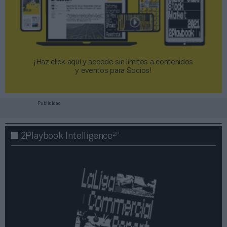
¡Haz click aquí y accede sin límites a contenidos
y eventos para Socios!​​​​​​​
Publicidad
2P
2Playbook Intelligence