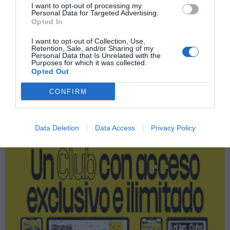
Imprimir
I want to opt-out of processing my
Personal Data for Targeted Advertising.
Opted In
Índex
2P
I want to opt-out of Collection, Use,
Retention, Sale, and/or Sharing of my
Orbea
Personal Data that Is Unrelated with the
Purposes for which it was collected.
Opted Out
CONFIRM
Publicidad
2P
2Playbook Club
Data Deletion
Data Access
Privacy Policy