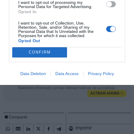
I want to opt-out of processing my
¡Compra tu entrada para PRO Fitness 2025!
Personal Data for Targeted Advertising.
Opted In
PRO Fitness
es una jornada profesional organizada
por 2Playbook que este 2025 cumple tres ediciones
I want to opt-out of Collection, Use,
celebrándose en Madrid. El evento presencial, en el que
Retention, Sale, and/or Sharing of my
cada año se citan alrededor de 200 profesionales de la
Personal Data that Is Unrelated with the
gestión de instalaciones deportivas, es un punto de
Purposes for which it was collected.
encuentro para directivos y directivas, para abordar de
Opted Out
mano de expertos algunos de los temas que ocupan su
día a día: desde la creación de marca hasta la definición
CONFIRM
de precios, pasando por la expansión y la creación de
experiencias al cliente.
¡Hazte con tu entrada!
Data Deletion
Data Access
Privacy Policy
Añadir
2Playbook
como fuente preferida de Google
de forma gratuita
Mantente informado con las últimas noticias de actualidad.
ACTIVAR AHORA
Compartir
Imprimir