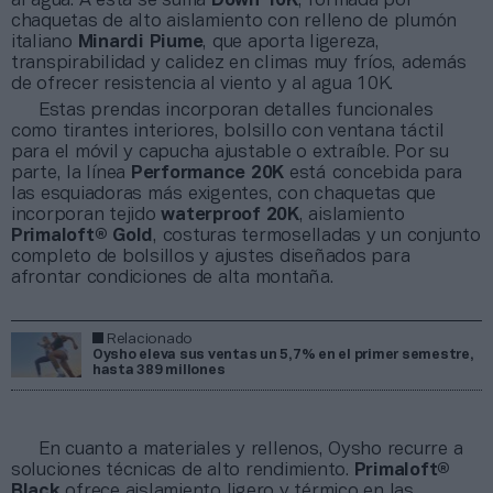
al agua. A esta se suma
Down 10K
, formada por
chaquetas de alto aislamiento con relleno de plumón
italiano
Minardi Piume
, que aporta ligereza,
transpirabilidad y calidez en climas muy fríos, además
de ofrecer resistencia al viento y al agua 10K.
Estas prendas incorporan detalles funcionales
como tirantes interiores, bolsillo con ventana táctil
para el móvil y capucha ajustable o extraíble. Por su
parte, la línea
Performance 20K
está concebida para
las esquiadoras más exigentes, con chaquetas que
incorporan tejido
waterproof 20K
, aislamiento
Primaloft® Gold
, costuras termoselladas y un conjunto
completo de bolsillos y ajustes diseñados para
afrontar condiciones de alta montaña.
Relacionado
Oysho eleva sus ventas un 5,7% en el primer semestre,
hasta 389 millones
En cuanto a materiales y rellenos, Oysho recurre a
soluciones técnicas de alto rendimiento.
Primaloft®
Black
ofrece aislamiento ligero y térmico en las