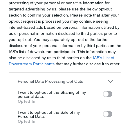
processing of your personal or sensitive information for
tirantes interiores para colgar.
targeted advertising by us, please use the below opt-out
Los
pantalones técnicos
de la colección se
section to confirm your selection. Please note that after your
presentan en distintos fits -flare, high rise flare y
opt-out request is processed you may continue seeing
relaxed-, adaptándose a diferentes preferencias de
sujeción y comodidad, e incorporan el modelo
full
interest-based ads based on personal information utilized by
length
para ajustarse a diversas alturas. Todos los
us or personal information disclosed to third parties prior to
pantalones cuentan con cinturones regulables para
your opt-out. You may separately opt-out of the further
garantizar el máximo confort y cubrebotas que evitan
disclosure of your personal information by third parties on the
la entrada de nieve. El modelo high rise, además, incluye
IAB’s list of downstream participants. This information may
un refuerzo en la parte inferior para proteger la prenda
also be disclosed by us to third parties on the
IAB’s List of
del roce con los esquís.
Downstream Participants
that may further disclose it to other
En el caso de los
monos (one-piece)
, Oysho
third parties.
introduce varias versiones:
Superfit
, confeccionado
con tejidos elásticos y resistencia 10K, con aislamiento
Personal Data Processing Opt Outs
Primaloft® Black
, capucha extraíble, bolsillo para
forfait y puño interior elástico; el modelo
2in1
, un
I want to opt-out of the Sharing of my
mono técnico de dos piezas que combina la tecnicidad
personal data.
en pista con el estilo del après-ski; y las versiones
Opted In
Padded y Performance
, que incorporan rellenos de
Minardi Piume
o
Primaloft®
, manteniendo los detalles
I want to opt-out of the Sale of my
Personal Data.
funcionales del resto de la línea.
Opted In