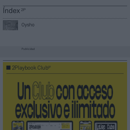
Índex
2P
Oysho
Publicidad
2P
2Playbook Club