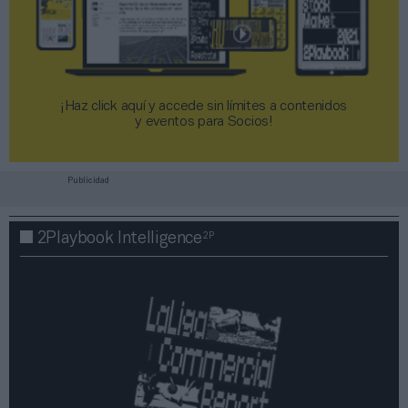
¡Haz click aquí y accede sin límites a contenidos
y eventos para Socios!​​​​​​​
Publicidad
2P
2Playbook Intelligence