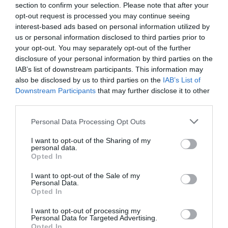
segmentados por competición, tipología de activos,
section to confirm your selection. Please note that after your
marcas, categorías de producto y valor económico
opt-out request is processed you may continue seeing
aproximado de cada acuerdo. Si quieres más
interest-based ads based on personal information utilized by
información, contacta con nosotros
us or personal information disclosed to third parties prior to
en
intelligence@2playbook.com
.
your opt-out. You may separately opt-out of the further
disclosure of your personal information by third parties on the
Añadir
2Playbook
como fuente preferida de Google
IAB’s list of downstream participants. This information may
de forma gratuita
also be disclosed by us to third parties on the
IAB’s List of
Mantente informado con las últimas noticias de actualidad.
Downstream Participants
that may further disclose it to other
ACTIVAR AHORA
third parties.
Personal Data Processing Opt Outs
Compartir
I want to opt-out of the Sharing of my
personal data.
Imprimir
Opted In
I want to opt-out of the Sale of my
Índex
2P
Personal Data.
Opted In
Oysho
I want to opt-out of processing my
Personal Data for Targeted Advertising.
Opted In