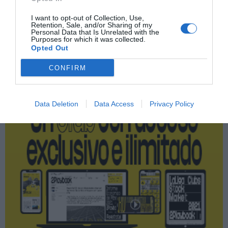
Turismo deportivo
I want to opt-out of Collection, Use,
Retention, Sale, and/or Sharing of my
Personal Data that Is Unrelated with the
Purposes for which it was collected.
Publicidad
Opted Out
CONFIRM
2P
2Playbook Club
Data Deletion
Data Access
Privacy Policy