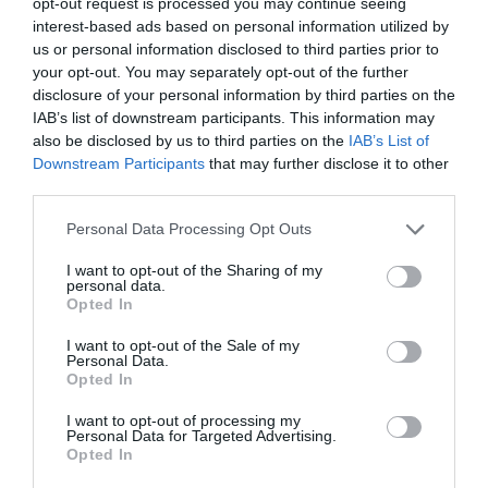
opt-out request is processed you may continue seeing
Añadir
2Playbook
como fuente preferida de Google
interest-based ads based on personal information utilized by
de forma gratuita
us or personal information disclosed to third parties prior to
Mantente informado con las últimas noticias de actualidad.
your opt-out. You may separately opt-out of the further
ACTIVAR AHORA
disclosure of your personal information by third parties on the
IAB’s list of downstream participants. This information may
also be disclosed by us to third parties on the
IAB’s List of
Downstream Participants
that may further disclose it to other
Compartir
third parties.
Imprimir
Personal Data Processing Opt Outs
I want to opt-out of the Sharing of my
Índex
2P
personal data.
Opted In
Nombramiento
I want to opt-out of the Sale of my
Personal Data.
Opted In
Puma
I want to opt-out of processing my
Adidas
Personal Data for Targeted Advertising.
Opted In