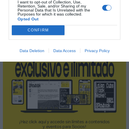
I want to opt-out of Collection, Use,
Retention, Sale, and/or Sharing of my
Publicidad
Personal Data that Is Unrelated with the
Purposes for which it was collected.
Opted Out
2P
2Playbook Club
CONFIRM
Data Deletion
Data Access
Privacy Policy
¡Haz click aquí y accede sin límites a contenidos
y eventos para Socios!​​​​​​​