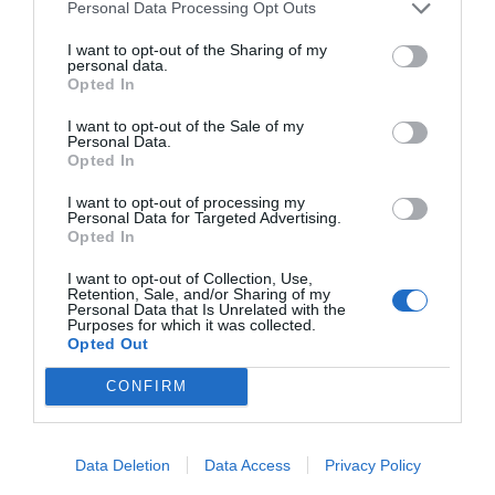
Personal Data Processing Opt Outs
contratos de las ligas europeas y norteamericanas de
fútbol y baloncesto, segmentados por competición,
I want to opt-out of the Sharing of my
tipología de activos, marcas, categorías de producto y
personal data.
valor económico aproximado de cada acuerdo. Si
Opted In
quieres más información, contacta con nosotros a
través de
intelligence@2playbook.com
.
I want to opt-out of the Sale of my
Personal Data.
Opted In
Añadir
2Playbook
como fuente preferida de Google
de forma gratuita
I want to opt-out of processing my
Mantente informado con las últimas noticias de actualidad.
Personal Data for Targeted Advertising.
Opted In
ACTIVAR AHORA
I want to opt-out of Collection, Use,
Retention, Sale, and/or Sharing of my
Personal Data that Is Unrelated with the
Compartir
Purposes for which it was collected.
Opted Out
Imprimir
CONFIRM
Índex
2P
Data Deletion
Data Access
Privacy Policy
Puma