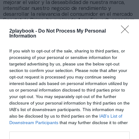
mejorar el valor y la deseabilidad de nuestra marca,
intensificar nuestro negocio de rendimiento y
desarrollar la relevancia del consumidor en el mercado
Sportstyle Prime, ha explicado Arne Freundt, consejero
delegado de Puma.
2playbook -
Do Not Process My Personal
La compañía prevé crecer a un sólo dígito en 2024 y
Information
mantiene su intención de cerrar el año con un resultado
operativo (ebit) de entre 620 millones y 670 millones de
If you wish to opt-out of the sale, sharing to third parties, or
euros.
processing of your personal or sensitive information for
targeted advertising by us, please use the below opt-out
section to confirm your selection. Please note that after your
Sobre Intelligence 2P
opt-out request is processed you may continue seeing
Intelligence 2P
es la unidad de estrategia e
interest-based ads based on personal information utilized by
inteligencia de mercado de 2Playbook, cuya plataforma
us or personal information disclosed to third parties prior to
de datos monitoriza en tiempo real el negocio de 60
clubes de LaLiga, Liga F y Primera Rfef; 200 clubes de
your opt-out. You may separately opt-out of the further
ligas europeas; 22 clubes de ACB y Primera FEB y 80
disclosure of your personal information by third parties on the
clubes de Euroliga, Eurocup, BCL, Euroliga y Eurocup
IAB’s list of downstream participants. This information may
femeninas.
also be disclosed by us to third parties on the
IAB’s List of
La plataforma también contabiliza la asistencia a
Downstream Participants
that may further disclose it to other
todos los eventos deportivos, de entretenimiento y
third parties.
música en España, así como más de 23.000 contratos
de patrocinio en el mercado español y otros 7.000