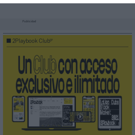
Publicidad
2P
2Playbook Club