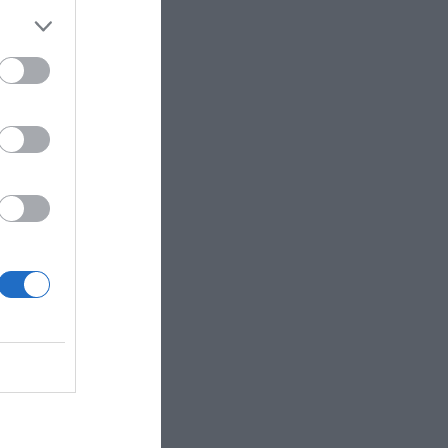
5%, hasta
eneficio
n 7,42%
ercado de
negocio de
o más de
s por
 valor
n,
R AHORA