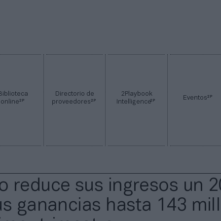
Biblioteca
Directorio de
2Playbook
2P
Eventos
2P
2P
2P
online
proveedores
Intelligence
 reduce sus ingresos un 
us ganancias hasta 143 mil