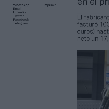
en el p
WhatsApp
Imprimir
Email
Linkedin
Twitter
El fabrican
Facebook
Telegram
facturó 100
euros) has
neto un 17