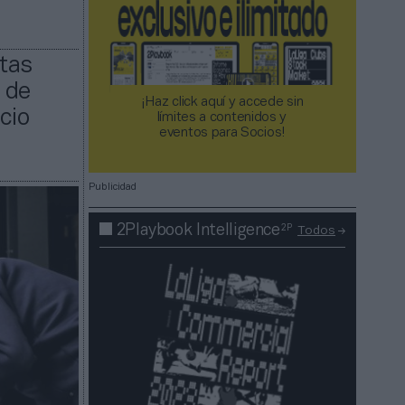
etas
 de
¡Haz click aquí y accede sin
cio
límites a contenidos y
eventos para Socios!​​​​​​​
Publicidad
2P
2Playbook Intelligence
Todos