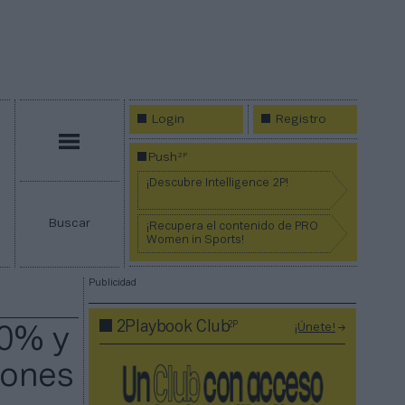
Login
Registro
Menú
2P
Push
¡Descubre Intelligence 2P!
Buscar
¡Recupera el contenido de PRO
Women in Sports!
Publicidad
2P
2Playbook Club
¡Únete!
20% y
lones