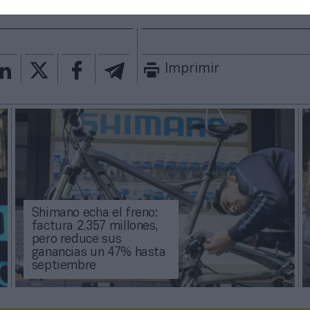
Imprimir
Shimano echa el freno:
factura 2.357 millones,
pero reduce sus
ganancias un 47% hasta
septiembre