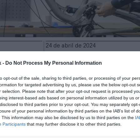
24 de abril de 2024
k -
Do Not Process My Personal Information
Guardar
Me gusta
to opt-out of the sale, sharing to third parties, or processing of your per
úa experimentando las consecuencias de la situaci
formation for targeted advertising by us, please use the below opt-out s
 de la bicicleta y vuelve a contraer sus ventas. La em
r selection. Please note that after your opt-out request is processed y
de los principales proveedores de componentes de bi
eing interest-based ads based on personal information utilized by us or
cerrado el primer trimestre de 2024 con una factur
disclosed to third parties prior to your opt-out. You may separately opt-
es de yenes (608,3 millones de euros)
, lo que signif
losure of your personal information by third parties on the IAB’s list of
0,2% interanual.
. This information may also be disclosed by us to third parties on the
IA
Participants
that may further disclose it to other third parties.
el beneficio neto
se incrementó en un 17,2% con re
re de 2023
, hasta 23.687 millones de yenes (143,3 m