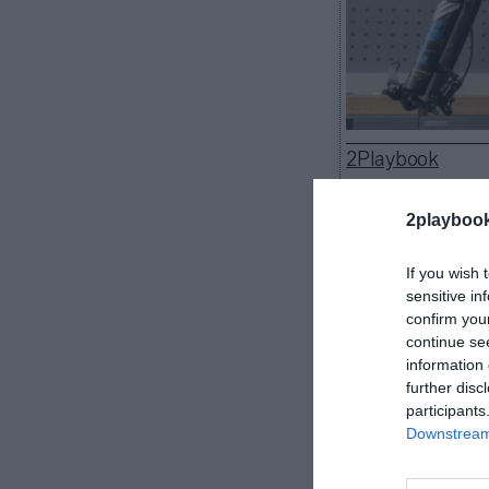
2Playbook
2playboo
If you wish 
Shimano contin
sensitive in
de la industria
confirm you
japonesa, uno 
continue se
del mundo,
ha 
information 
100.557 millon
further disc
retroceso del 2
participants
Downstream 
En cambio, 
primer trimest