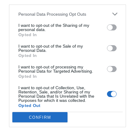
third parties.
Personal Data Processing Opt Outs
I want to opt-out of the Sharing of my
personal data.
Opted In
I want to opt-out of the Sale of my
Personal Data.
Opted In
I want to opt-out of processing my
Personal Data for Targeted Advertising.
Opted In
2Playbook
I want to opt-out of Collection, Use,
De la Ryder Cup al Rally de Canarias: las
Retention, Sale, and/or Sharing of my
competiciones que percibirán 21 millones del
Personal Data that Is Unrelated with the
Purposes for which it was collected.
Gobierno
Opted Out
CONFIRM