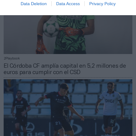
Data Deletion
Data Access
Privacy Policy
2Playbook
El Córdoba CF amplía capital en 5,2 millones de
euros para cumplir con el CSD