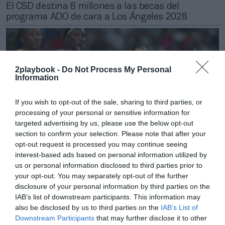
El CSD destina 8 millones a las becas del
programa ADO de cara a Los Ángeles 2028
2playbook -
Do Not Process My Personal
Information
If you wish to opt-out of the sale, sharing to third parties, or
processing of your personal or sensitive information for
targeted advertising by us, please use the below opt-out
section to confirm your selection. Please note that after your
opt-out request is processed you may continue seeing
interest-based ads based on personal information utilized by
us or personal information disclosed to third parties prior to
Cristian García
your opt-out. You may separately opt-out of the further
Anuncios en La 1 e impresiones en RTVE Play: el
disclosure of your personal information by third parties on the
plan de ADO para sumar marcas para Los Ángeles
IAB’s list of downstream participants. This information may
2028
also be disclosed by us to third parties on the
IAB’s List of
Downstream Participants
that may further disclose it to other