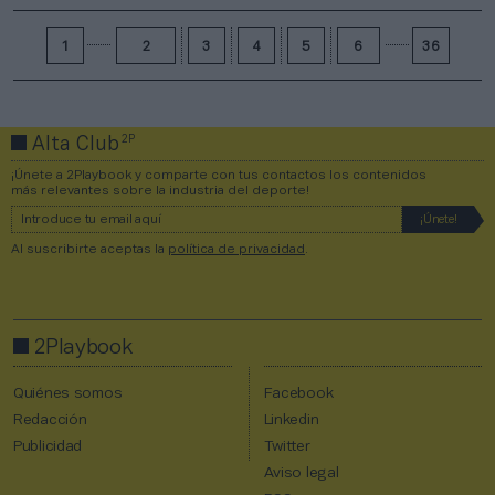
1
2
3
4
5
6
36
2P
Alta Club
¡Únete a 2Playbook y comparte con tus contactos los contenidos
más relevantes sobre la industria del deporte!
Al suscribirte aceptas la
política de privacidad
.
2Playbook
Quiénes somos
Facebook
Redacción
Linkedin
Publicidad
Twitter
Aviso legal