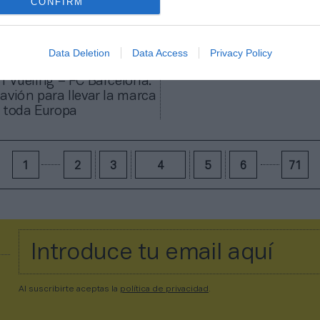
CONFIRM
Data Deletion
Data Access
Privacy Policy
n Vueling – FC Barcelona:
avión para llevar la marca
 toda Europa
1
2
3
4
5
6
71
Al suscribirte aceptas la
política de privacidad
.