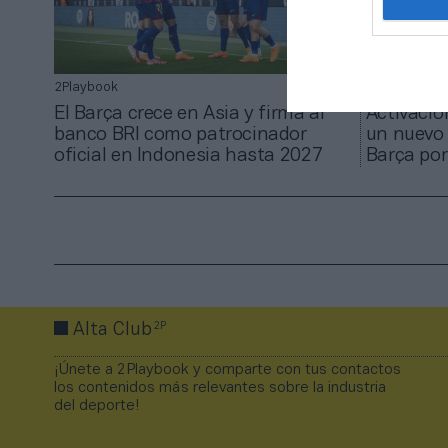
2Playbook
2Playbook
El Barça crece en Asia y firma al
Activació
banco BRI como patrocinador
un nuevo 
oficial en Indonesia hasta 2027
Barça por
2P
Alta Club
¡Únete a 2Playbook y comparte con tus contactos
los contenidos más relevantes sobre la industria
del deporte!