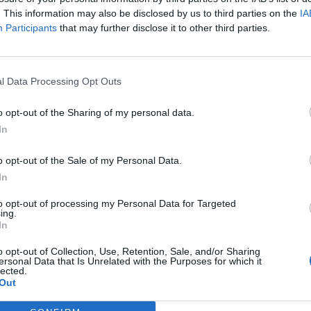
récord
. This information may also be disclosed by us to third parties on the
IA
Participants
that may further disclose it to other third parties.
l Data Processing Opt Outs
o opt-out of the Sharing of my personal data.
In
o opt-out of the Sale of my Personal Data.
In
 premiado por su
a de marca en el Social
to opt-out of processing my Personal Data for Targeted
ing.
 Summit
In
o opt-out of Collection, Use, Retention, Sale, and/or Sharing
ersonal Data that Is Unrelated with the Purposes for which it
lected.
Out