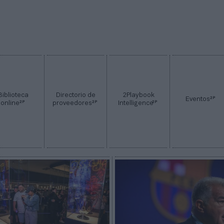
Biblioteca
Directorio de
2Playbook
2P
Eventos
2P
2P
2P
online
proveedores
Intelligence