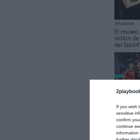
2Playbook
El museo 
millón de
del Spot
2playboo
If you wish 
sensitive in
Jabier Izquie
confirm you
Del Barça
continue se
cobraron 
information 
ceder jug
further disc