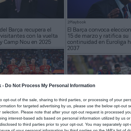
2Playbook
del Barça recupera el
El Barça convoca eleccion
 visitantes con la vuelta
15 de marzo y ratifica su
ify Camp Nou en 2025
continuidad en Euroliga 
2037
k -
Do Not Process My Personal Information
to opt-out of the sale, sharing to third parties, or processing of your per
formation for targeted advertising by us, please use the below opt-out s
rdo
r selection. Please note that after your opt-out request is processed y
2Playbook
 al Levante UD: ¿cuánto
eing interest-based ads based on personal information utilized by us or
los clubes de Liga F por
Real Madrid y FC Barcelon
disclosed to third parties prior to your opt-out. You may separately opt-
adoras a la Eurocopa?
un ranking mundial de in
losure of your personal information by third parties on the IAB’s list of