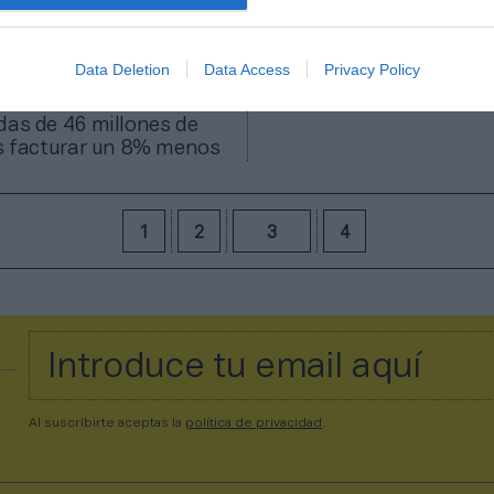
Data Deletion
Data Access
Privacy Policy
ool FC cierra 2019-2020
das de 46 millones de
as facturar un 8% menos
1
2
3
4
Al suscribirte aceptas la
política de privacidad
.