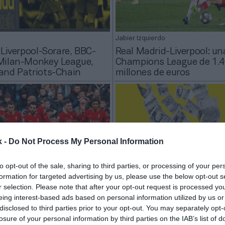
Jabier Izquierdo
 Liverpool-Sorare, BBC-
Real Madrid-Liverpool: una
Milan-Monkey League,
Champions League de 1.
and Patriots-Chain
millones de euros
k -
Do Not Process My Personal Information
to opt-out of the sale, sharing to third parties, or processing of your per
formation for targeted advertising by us, please use the below opt-out s
r selection. Please note that after your opt-out request is processed y
Jabier Izquierdo
eing interest-based ads based on personal information utilized by us or
ool renueva a Standard
El ‘Big Six’ entra en barre
disclosed to third parties prior to your opt-out. You may separately opt-
d como patrocinador
Covid: pérdidas conjunta
losure of your personal information by third parties on the IAB’s list of
 por 60 millones
millones de euros en pan