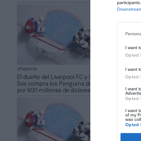
participants
Downstream 
Persona
I want t
Opted 
I want t
2Playbook
2Playbook
Opted 
El dueño del Liverpool FC y los Red
La ronda:
Sox compra los Penguins de la NHL
como ‘mai
I want 
por 900 millones de dólares
FC entra 
Advertis
Opted 
I want t
of my P
was col
Opted 