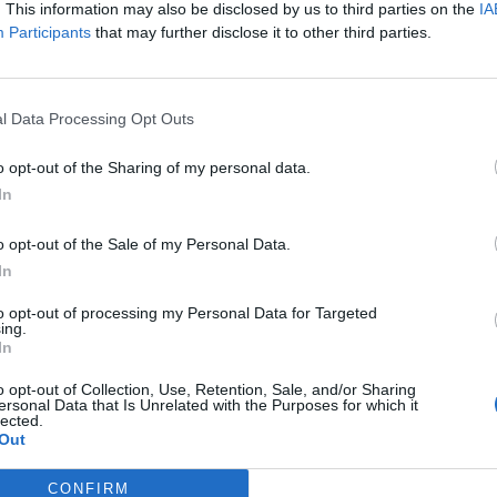
. This information may also be disclosed by us to third parties on the
IA
Participants
that may further disclose it to other third parties.
l Data Processing Opt Outs
o opt-out of the Sharing of my personal data.
In
o opt-out of the Sale of my Personal Data.
In
 el Ajax renueva a Ziggo
n sponsor’, el Liverpool
to opt-out of processing my Personal Data for Targeted
en un juego de móvil
ing.
In
o opt-out of Collection, Use, Retention, Sale, and/or Sharing
ersonal Data that Is Unrelated with the Purposes for which it
lected.
Out
CONFIRM