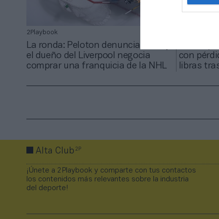
2Playbook
2Playbook
La ronda: Peloton denuncia a iFit y
El Liverp
el dueño del Liverpool negocia
con pérdi
comprar una franquicia de la NHL
libras tr
2P
Alta Club
¡Únete a 2Playbook y comparte con tus contactos
los contenidos más relevantes sobre la industria
del deporte!