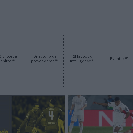
Biblioteca
Directorio de
2Playbook
2P
Eventos
2P
2P
2P
online
proveedores
Intelligence