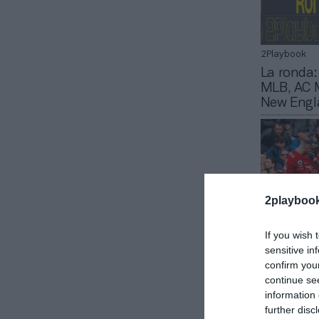
2Playbook
La ronda:
MLB, AC 
New Engl
2playboo
If you wish 
sensitive in
confirm you
2Playbook
continue se
El Liverp
information 
Chartere
further disc
principal