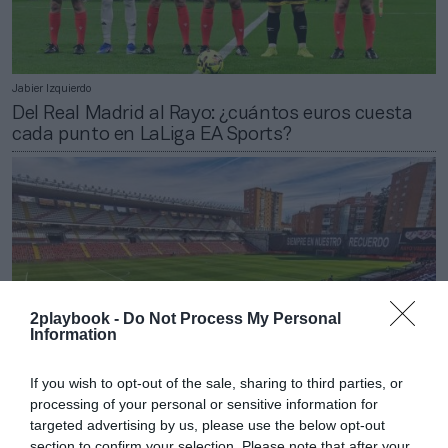
Jabier Izquierdo
Del Real Madrid al Rayo: ¿cuántos euros cuesta
cada punto en LaLiga EA Sports?
2playbook -
Do Not Process My Personal
Information
If you wish to opt-out of the sale, sharing to third parties, or
processing of your personal or sensitive information for
targeted advertising by us, please use the below opt-out
2Playbook
section to confirm your selection. Please note that after your