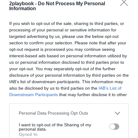
2playbook -
Do Not Process My Personal
¡Suscríbete!
Inicia sesión
Information
If you wish to opt-out of the sale, sharing to third parties, or
processing of your personal or sensitive information for
Compartir
targeted advertising by us, please use the below opt-out
section to confirm your selection. Please note that after your
Imprimir
opt-out request is processed you may continue seeing
interest-based ads based on personal information utilized by
us or personal information disclosed to third parties prior to
Índex
2P
your opt-out. You may separately opt-out of the further
disclosure of your personal information by third parties on the
Peloton
IAB’s list of downstream participants. This information may
also be disclosed by us to third parties on the
IAB’s List of
Downstream Participants
that may further disclose it to other
third parties.
Publicidad
Personal Data Processing Opt Outs
I want to opt-out of the Sharing of my
2P
2Playbook Club
personal data.
Opted In