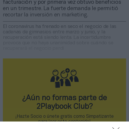
facturación y por primera vez obtuvo beneficios
en un trimestre. La fuerte demanda le permitió
recortar la inversión en marketing.
El coronavirus ha frenado en seco el negocio de las
cadenas de gimnasios entre marzo y junio, y la
recuperación está siendo lenta. La incertidumbre
provoca que no haya unanimidad sobre cuándo se
recuperará el negocio perdi
¿Aún no formas parte de
2Playbook Club?
¡Hazte Socio o únete gratis como Simpatizante
para leer este contenido!