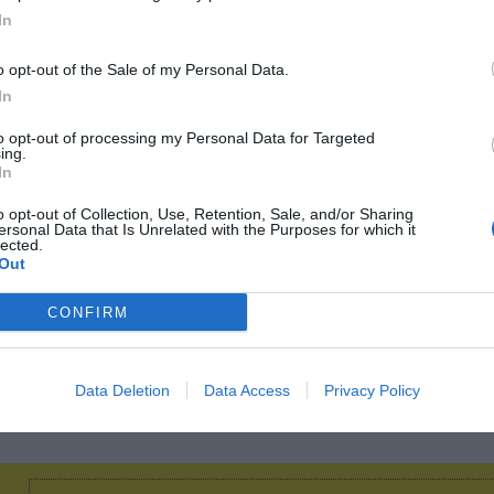
eels’ y contenido 24/7: así
Docuseries, ‘inside’ y biog
In
aron las redes el
nuevos géneros audiovisu
udiovisual deportivo
llegan al deporte
o opt-out of the Sale of my Personal Data.
In
to opt-out of processing my Personal Data for Targeted
ing.
In
o opt-out of Collection, Use, Retention, Sale, and/or Sharing
ersonal Data that Is Unrelated with the Purposes for which it
lected.
Out
CONFIRM
Data Deletion
Data Access
Privacy Policy