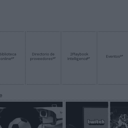
Biblioteca
Directorio de
2Playbook
2P
Eventos
2P
2P
2P
online
proveedores
Intelligence
e