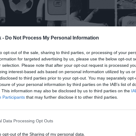
ero
Álvaro Carretero
k -
Do Not Process My Personal Information
 TV: la vanguardia de la
Más exigente, joven y en
n automatizada para el
plataformas de ‘streaming
to opt-out of the sale, sharing to third parties, or processing of your per
rofesional y amateur
el consumidor de deporte
formation for targeted advertising by us, please use the below opt-out s
España
r selection. Please note that after your opt-out request is processed y
eing interest-based ads based on personal information utilized by us or
disclosed to third parties prior to your opt-out. You may separately opt-
losure of your personal information by third parties on the IAB’s list of
. This information may also be disclosed by us to third parties on the
IA
Participants
that may further disclose it to other third parties.
l Data Processing Opt Outs
ero
Álvaro Carretero
o opt-out of the Sharing of my personal data.