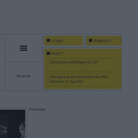
Login
Registro
Menú
2P
Push
¡Descubre Intelligence 2P!
Buscar
¡Recupera el contenido de PRO
Women in Sports!
Publicidad