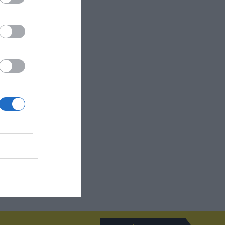
rafías: los
ales