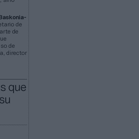
, sino
Baskonia-
etario de
arte de
que
uso de
, director
as que
 su