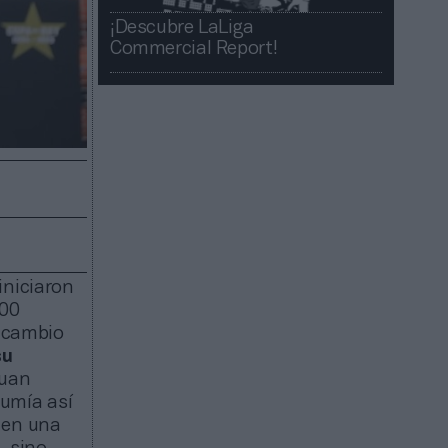
¡Descubre LaLiga
Commercial Report!​​
iniciaron
000
n cambio
su
Juan
sumía así
 en una