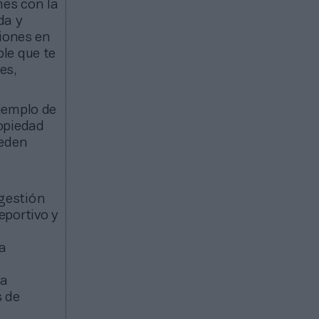
mes con la
da y
ciones en
le que te
es,
ejemplo de
opiedad
ueden
 gestión
eportivo y
a
ra
s de