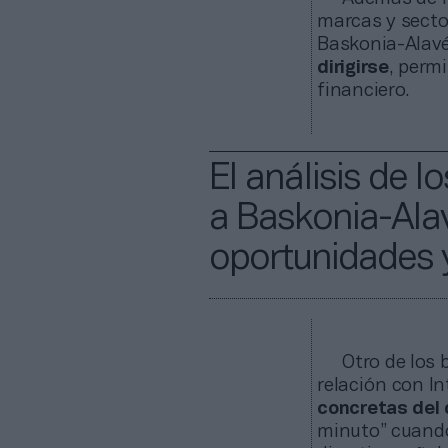
marcas y sector
Baskonia-Alavé
dirigirse
, perm
financiero.
El análisis de l
a Baskonia-Alav
oportunidades y
Otro de los 
relación con In
concretas del d
minuto” cuando