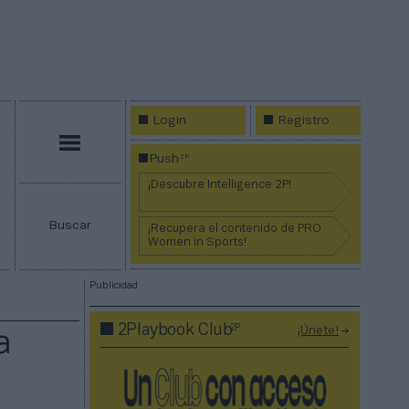
Login
Registro
Menú
2P
Push
¡Descubre Intelligence 2P!
Buscar
¡Recupera el contenido de PRO
Women in Sports!
Publicidad
2P
2Playbook Club
¡Únete!
a