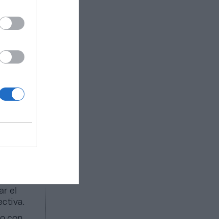
ejercicio
s alto de
ner datos
r nuestras
lor de
elación
cio de 260
ntas de
arial.
inio en el
os,
cada
r el
ctiva.
do con