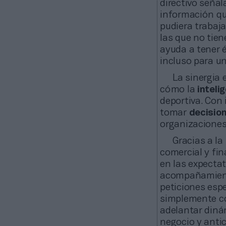
directivo seña
información qu
pudiera trabaja
las que no tie
ayuda a tener 
incluso para un
La sinergia 
cómo la
inteli
deportiva. Con
tomar
decisio
organizaciones
Gracias a l
comercial y fi
en las expectat
acompañamiento
peticiones espe
simplemente co
adelantar diná
negocio y anti