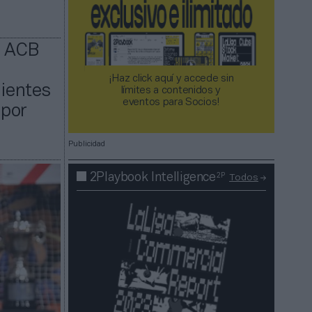
y ACB
¡Haz click aquí y accede sin
lientes
límites a contenidos y
eventos para Socios!​​​​​​​
 por
Publicidad
2P
2Playbook Intelligence
Todos