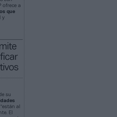
P ofrece a
los que
l y
rmite
ficar
tivos
de su
idades
 “están al
te. El