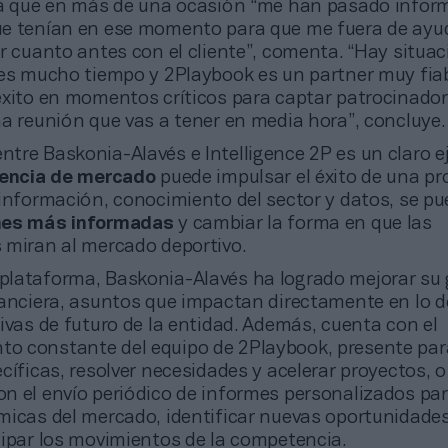
la que en más de una ocasión “me han pasado infor
e tenían en ese momento para que me fuera de ayu
r cuanto antes con el cliente”, comenta. “Hay situa
nes mucho tiempo y 2Playbook es un partner muy fiab
éxito en momentos críticos para captar patrocinador
a reunión que vas a tener en media hora”, concluye.
entre Baskonia-Alavés e Intelligence 2P es un claro 
gencia de mercado
puede impulsar el éxito de una pr
 información, conocimiento del sector y datos, se p
nes más informadas
y cambiar la forma en que las
 miran al mercado deportivo.
a plataforma, Baskonia-Alavés ha logrado mejorar su
nanciera, asuntos que impactan directamente en lo d
ivas de futuro de la entidad. Además, cuenta con el
 constante del equipo de 2Playbook, presente par
cíficas, resolver necesidades y acelerar proyectos, o
n el envío periódico de informes personalizados pa
micas del mercado, identificar nuevas oportunidade
cipar los movimientos de la competencia.