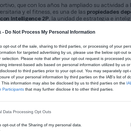
ortivo, que con los años ha ampliado su actividad a 
rsitaria y el fitness, es una de las
propiedades dep
 con Intelligence 2P
, la unidad de estrategia e inteli
aybook. “Nos ha ayudado a seguir mejorando, segui
k -
Do Not Process My Personal Information
jorar la forma de trabajar que tenemos”, explica Ab
vés Group utiliza Intelligence 2P para
optimizar su
to opt-out of the sale, sharing to third parties, or processing of your per
e patrocinio y comercial
. La herramienta les prop
formation for targeted advertising by us, please use the below opt-out s
s de tendencias en el mercado de patrocinio, permit
r selection. Please note that after your opt-out request is processed y
stas y atraer patrocinadores, resultando en una ma
eing interest-based ads based on personal information utilized by us or
 y
estrategias más sólidas
. “Nos permite implemen
disclosed to third parties prior to your opt-out. You may separately opt-
damentada, con evidencias que nos dan credibilidad
losure of your personal information by third parties on the IAB’s list of
lación con nuestros partners”, argumenta el ejecuti
. This information may also be disclosed by us to third parties on the
IA
Participants
that may further disclose it to other third parties.
l Data Processing Opt Outs
 sobre la integración de Intelligence 2P en Baskonia-Alavés Group
o opt-out of the Sharing of my personal data.