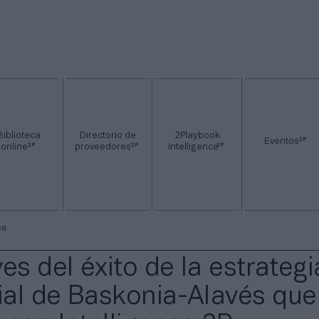
Biblioteca
Directorio de
2Playbook
2P
Eventos
2P
2P
2P
online
proveedores
Intelligence
ce
es del éxito de la estrategi
al de Baskonia-Alavés que