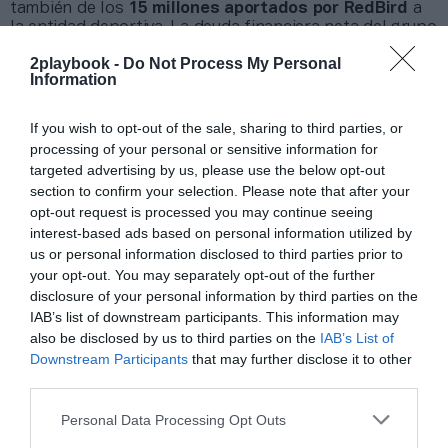
también de los
15 millones aportados por RedBird
a
la entidad deportiva. La deuda financiera neta del grupo
rozaba los 50 millones a 30 de junio de 2024, apunta
2playbook -
Do Not Process My Personal
Calcio e Finanza
.
Information
Sobre Intelligence 2P
If you wish to opt-out of the sale, sharing to third parties, or
processing of your personal or sensitive information for
Intelligence 2P
es la unidad de estrategia e
targeted advertising by us, please use the below opt-out
inteligencia de mercado de 2Playbook, cuya plataforma
de datos monitoriza la asistencia y venta de entradas de
section to confirm your selection. Please note that after your
más de 200 ligas y torneos masculinos y femeninos en
opt-out request is processed you may continue seeing
España, 100 festivales de música, museos y eventos de
interest-based ads based on personal information utilized by
entretenimiento, y otras 100 carreras populares de
us or personal information disclosed to third parties prior to
running y ciclismo.
your opt-out. You may separately opt-out of the further
El módulo incluye información club a club en LaLiga,
disclosure of your personal information by third parties on the
ACB, Asobal, Superliga de voleigol y ligas extranjeras
IAB’s list of downstream participants. This information may
como NBA, Euroliga, Premier League, Bundesliga, Serie
also be disclosed by us to third parties on the
IAB’s List of
A y Ligue 1, así como los datos de asistencia media y
Downstream Participants
that may further disclose it to other
agregada partidos de selecciones, torneos
third parties.
internacionales celebrados en España o Copas del Rey y
de la Reina de todos los deportes. Si quieres más
Personal Data Processing Opt Outs
información, contacta con nosotros a través
de
intelligence@2playbook.com
.