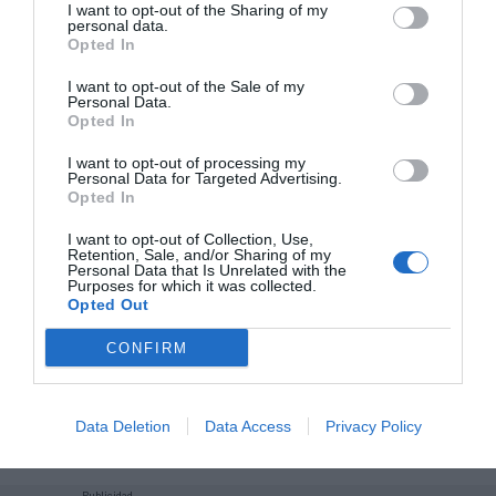
I want to opt-out of the Sharing of my
personal data.
Añadir
2Playbook
como fuente preferida de Google
Opted In
de forma gratuita
Mantente informado con las últimas noticias de actualidad.
I want to opt-out of the Sale of my
Personal Data.
ACTIVAR AHORA
Opted In
I want to opt-out of processing my
Personal Data for Targeted Advertising.
Compartir
Opted In
Imprimir
I want to opt-out of Collection, Use,
Retention, Sale, and/or Sharing of my
Personal Data that Is Unrelated with the
Purposes for which it was collected.
Índex
2P
Opted Out
CONFIRM
AC Milan
Serie A
Data Deletion
Data Access
Privacy Policy