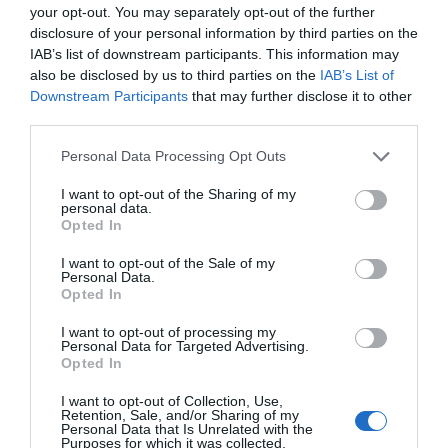
your opt-out. You may separately opt-out of the further
de datos monitoriza en tiempo real el negocio de 60
disclosure of your personal information by third parties on the
clubes de LaLiga, Liga F y Primera Federación; 200
IAB’s list of downstream participants. This information may
clubes de ligas europeas; 22 clubes de ACB y Primera
FEB.
also be disclosed by us to third parties on the
IAB’s List of
Downstream Participants
that may further disclose it to other
La plataforma también contabiliza la asistencia a
todos los eventos deportivos, de entretenimiento y
third parties.
música en España, así como más de 25.000 contratos
de patrocinio en el mercado español y otros 7.000
Personal Data Processing Opt Outs
contratos de las ligas europeas y norteamericanas de
fútbol y baloncesto, segmentados por competición,
I want to opt-out of the Sharing of my
personal data.
tipología de activos, marcas, categorías de producto y
Opted In
valor económico aproximado de cada acuerdo. Si
quieres más información, contacta con nosotros a
I want to opt-out of the Sale of my
través de
intelligence@2playbook.com
.
Personal Data.
Opted In
Añadir
2Playbook
como fuente preferida de Google
I want to opt-out of processing my
de forma gratuita
Personal Data for Targeted Advertising.
Mantente informado con las últimas noticias de actualidad.
Opted In
ACTIVAR AHORA
I want to opt-out of Collection, Use,
Retention, Sale, and/or Sharing of my
Personal Data that Is Unrelated with the
Purposes for which it was collected.
Compartir