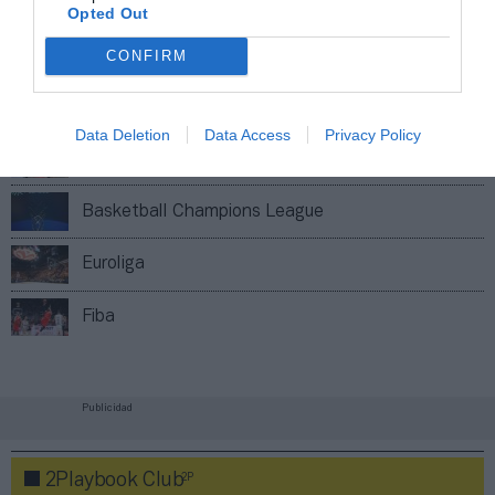
Opted Out
Imprimir
CONFIRM
Índex
2P
Data Deletion
Data Access
Privacy Policy
BBL
Basketball Champions League
Euroliga
Fiba
Publicidad
2P
2Playbook Club