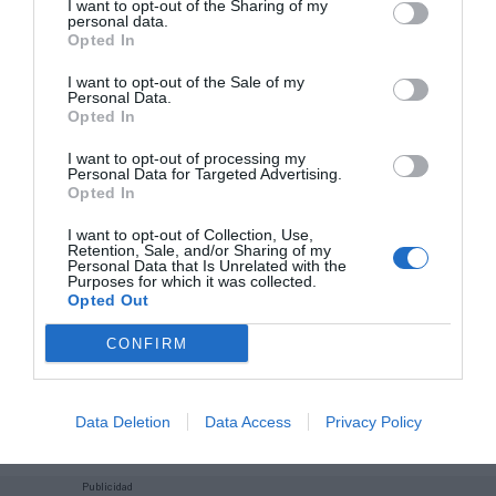
I want to opt-out of the Sharing of my
personal data.
Añadir
2Playbook
como fuente preferida de Google
Opted In
de forma gratuita
Mantente informado con las últimas noticias de actualidad.
I want to opt-out of the Sale of my
ACTIVAR AHORA
Personal Data.
Opted In
I want to opt-out of processing my
Personal Data for Targeted Advertising.
Compartir
Opted In
Imprimir
I want to opt-out of Collection, Use,
Retention, Sale, and/or Sharing of my
Personal Data that Is Unrelated with the
Purposes for which it was collected.
Índex
2P
Opted Out
CONFIRM
Albacete Balompié
LaLiga
Data Deletion
Data Access
Privacy Policy
Publicidad