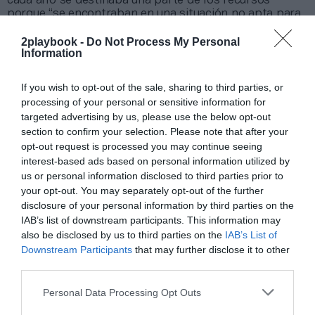
cada año se destinaba una parte de los recursos
porque “se encontraban en una situación no apta para
el desarrollo del fútbol profesional”.
2playbook -
Do Not Process My Personal
En todo este tiempo también ha realizado algunas
Information
inversiones patrimoniales, donde destacan
414.000
euros para la instauración de nuevos campos de
césped artificial en la ciudad deportiva
, o 564.000
If you wish to opt-out of the sale, sharing to third parties, or
euros para adaptarse a las exigencias del fútbol
processing of your personal or sensitive information for
profesional en el estadio.
targeted advertising by us, please use the below opt-out
El Albacete Balompié había logrado doblar sus
section to confirm your selection. Please note that after your
ingresos comerciales, hasta 2,5 millones de euros,
opt-out request is processed you may continue seeing
un importe que esperan sostener con la búsqueda
interest-based ads based on personal information utilized by
de nuevas fórmulas de activación
. “Es cierto que
us or personal information disclosed to third parties prior to
contamos el respaldo de haber crecido en el sector
your opt-out. You may separately opt-out of the further
local-regional, lo que permite establecer un vínculo
disclosure of your personal information by third parties on the
más estrecho a la hora de proponer acciones
IAB’s list of downstream participants. This information may
conjuntas.
also be disclosed by us to third parties on the
IAB’s List of
En este sentido, y dado el carácter social de la
Downstream Participants
that may further disclose it to other
situación, la Fundación ha sido un vehículo fundamental
third parties.
para involucrar a los patrocinadores y a nuestros
aficionados en acciones a beneficio del entorno que
compartimos”, apostillaba Varela antes de la tercera
Personal Data Processing Opt Outs
ola.