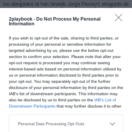
los abogados la han llevado Jorge Pecourt, abogado de
Leo Messi y fundador de Portamento, y Óscar Tena,
director general de Tacticgrup,
como adelantó este
2playbook -
Do Not Process My Personal
medio
. Ahora bien, junto a ellos dos y Aganzo, en la
Information
mesa también están Javier Ferrero, socio de Senn
Ferrero; Rodrigo García, socio de Laffer Abogados, y
If you wish to opt-out of the sale, sharing to third parties, or
José Luis Salido, socio de SB Abogados.
processing of your personal or sensitive information for
Antes de dimitir, la directiva del expresidente Josep
targeted advertising by us, please use the below opt-out
Maria Bartomeu aprobó unos ingresos de explotación
de 828 millones de euros para 2020-2021, frente a los
section to confirm your selection. Please note that after your
791 millones que se había contemplado de inicio. Aun
opt-out request is processed you may continue seeing
así, son 27 millones menos que en 2019-2020 y un
interest-based ads based on personal information utilized by
retroceso de 231 millones en comparación con el
us or personal information disclosed to third parties prior to
escenario original que se dibujó para el último curso
your opt-out. You may separately opt-out of the further
antes de la pandemia.
Ahí ya se apreciaba que el ajuste
disclosure of your personal information by third parties on the
debería ser de al menos 165 millones de euros
, en
IAB’s list of downstream participants. This information may
función de la previsión real de ingresos.
also be disclosed by us to third parties on the
IAB’s List of
En cuanto a los costes, la dirección confiaba en
Downstream Participants
that may further disclose it to other
rebajarlos hasta 796 millones de euros si logra el
third parties.
recorte en nóminas. Incluidos los costes financieros y
los impuestos, el beneficio neto de esta temporada
Personal Data Processing Opt Outs
podría llegar al millón de euros. Eso sí, todo pasaba
por alcanzar primero este acuerdo.