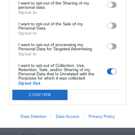
I want to opt-out of the Sharing of my
personal data.
Opted In
Añadir
2Playbook
como fuente preferida de Google
de forma gratuita
Mantente informado con las últimas noticias de actualidad.
I want to opt-out of the Sale of my
Personal Data.
ACTIVAR AHORA
Opted In
I want to opt-out of processing my
Personal Data for Targeted Advertising.
Compartir
Opted In
Imprimir
I want to opt-out of Collection, Use,
Retention, Sale, and/or Sharing of my
Personal Data that Is Unrelated with the
Purposes for which it was collected.
Índex
2P
Opted Out
CONFIRM
FC Barcelona
LaLiga
Data Deletion
Data Access
Privacy Policy