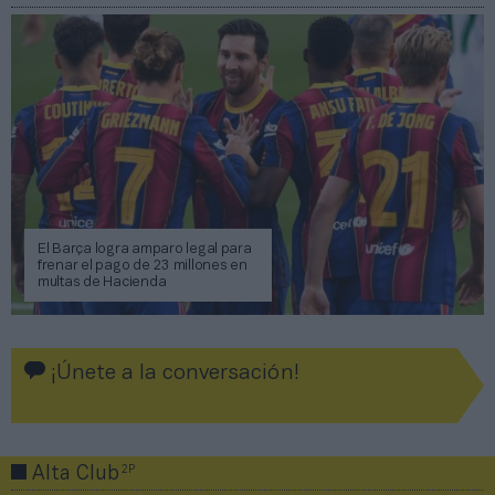
El Barça logra amparo legal para
frenar el pago de 23 millones en
multas de Hacienda
¡Únete a la conversación!
2P
Alta Club