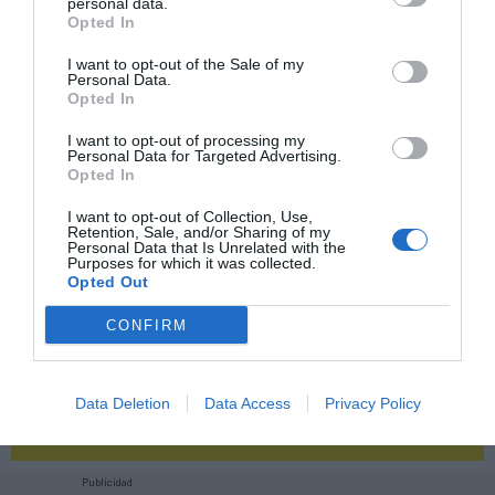
personal data.
Opted In
2P
2Playbook Club
I want to opt-out of the Sale of my
Personal Data.
Opted In
I want to opt-out of processing my
Personal Data for Targeted Advertising.
Opted In
I want to opt-out of Collection, Use,
Retention, Sale, and/or Sharing of my
Personal Data that Is Unrelated with the
Purposes for which it was collected.
Opted Out
CONFIRM
¡Haz click aquí y accede sin límites a contenidos
Data Deletion
Data Access
Privacy Policy
y eventos para Socios!​​​​​​​
Publicidad