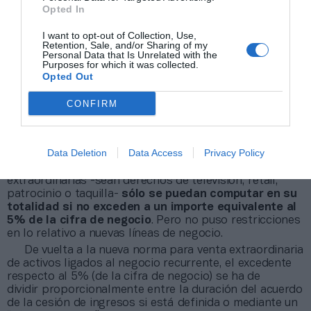
todo dinero proveniente de la venta o
Opted In
cesión de nuevos ingresos
I want to opt-out of Collection, Use,
Retention, Sale, and/or Sharing of my
Personal Data that Is Unrelated with the
¿Por qué? Al tratarse de una unidad de negocio que
Purposes for which it was collected.
hasta ahora no generaba ingresos recurrentes,
LaLiga
Opted Out
no impone límites a los clubes para destinar
íntegramente en plantilla todo dinero proveniente de
CONFIRM
la venta o cesión de nuevos ingresos
. El pasado
noviembre, la competición decidió imponer
medidas que
evitaran una descapitalización de los equipos de fútbol
Data Deletion
Data Access
Privacy Policy
con el único propósito de gastar más en jugadores. Y
para ello, se decidió que las ventas o cesiones
extraordinarias -sean derechos de televisión, retail,
patrocinio o taquilla-
sólo se puedan computar en su
totalidad si no exceden a un importe equivalente al
5% de la cifra de negocio
. Pero no puso restricciones
en lo relativo a nuevas líneas de negocio.
De vuelta a la nueva norma para venta extraordinaria
de activos ligados al negocio recurrente, el excedente
respecto al 5% (de la cifra de negocio) se ha de
dividir proporcionalmente entre la duración del acuerdo
de la cesión de ingresos si está definida o mediante un