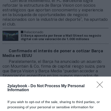
“Con este movimiento, el FC Barcelona logra
reforzar la estructura de Barça Vision con socios
estratégicos que aportan conocimiento y experiencia
en la búsqueda de oportunidades de negocio
relacionados con la industria del deporte”, ha apuntado
el club.
Relacionado
El Barça apuesta por llevar a Wall Street su negocio
digital con una valoración de 1.000 millones
Confirmado el interés de poner a cotizar Barça
Media en EEUU
Paralelamente, el Barça ha anunciado un acuerdo
con Mountain & Co, firma de capital riesgo suiza, para
que Barça Vision y Barça Media “puedan acceder a
financiación específica en los nuevos mercados de
capital estadounidenses”. Es decir,
poner a cotizar
Barça Media en el Nasdaq fusionando su negocio
2playbook -
Do Not Process My Personal
Information
audiovisual con una Spac
, un vehículo de inversón
creado específicamente para fusionarse con un
negocio existente.
If you wish to opt-out of the sale, sharing to third parties, or
El club, que en esta operación ha vuelto a contar
processing of your personal or sensitive information for
con la asesoría de Key Capital, aspira a que “ambos