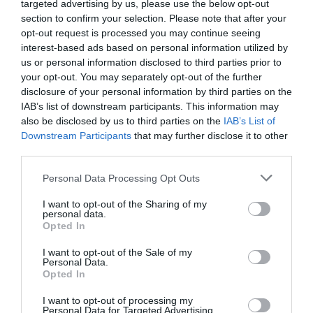
targeted advertising by us, please use the below opt-out
negocios se conviertan en una fuente significativa de
section to confirm your selection. Please note that after your
ingresos” con una valoración estimada de
opt-out request is processed you may continue seeing
aproximadamente 1.000 millones de dólares (910
interest-based ads based on personal information utilized by
millones de euros), por lo que
la valoración de Barça
us or personal information disclosed to third parties prior to
Media se situaría sobre los 500 millones de euros,
your opt-out. You may separately opt-out of the further
sumados a los 408 millones de Barça Vision
.
disclosure of your personal information by third parties on the
La valoración final y, por lo tanto, el dinero que
IAB’s list of downstream participants. This information may
efectivamente ingresará el club, dependerá de la
opinión de los inversores que apuesten por esta
also be disclosed by us to third parties on the
IAB’s List of
operación y se detalle más claramente qué activos
Downstream Participants
that may further disclose it to other
estarán incluidos en la nueva compañía y cuál es el
third parties.
plan de negocio previsto.
De momento, esta operación está
sujeta a la
Personal Data Processing Opt Outs
aprobación tanto por parte de los accionistas
del
fondo inversor como de la asamblea general de
I want to opt-out of the Sharing of my
personal data.
socios del Barça
. Si supera ambas votaciones, cabe
Opted In
destacar que todas las plusvalías que generen estas
operaciones podrían elevar el límite salarial.
I want to opt-out of the Sale of my
Personal Data.
Opted In
LaLiga no impone límites a los clubes
para destinar íntegramente en plantilla
I want to opt-out of processing my
Personal Data for Targeted Advertising.