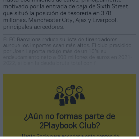
motivado por la entrada de caja de Sixth Street,
que situó la posición de tesorería en 378
millones. Manchester City, Ajax y Liverpool,
principales acreedores.
El FC Barcelona reduce su lista de financiadores,
aunque los importes sean más altos. El club presidido
por Joan Laporta redujo más de un 10% su
endeudamiento neto a 608 millones de euros en 2021-
2022, si bien la deuda bruta total con f
¿Aún no formas parte de
2Playbook Club?
¡Hazte Socio para acceder a este contenido