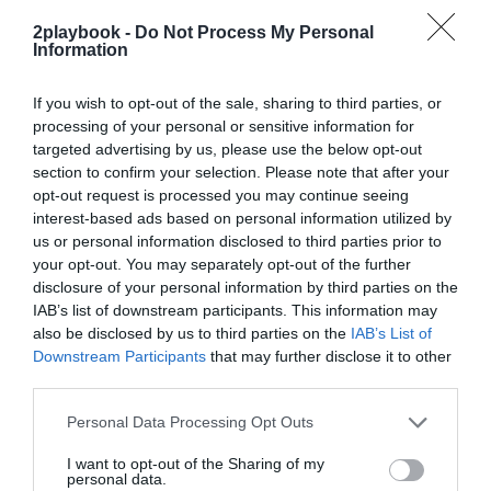
exclusivo!
2playbook -
Do Not Process My Personal
Information
¡Suscríbete!
Inicia sesión
If you wish to opt-out of the sale, sharing to third parties, or
processing of your personal or sensitive information for
targeted advertising by us, please use the below opt-out
Compartir
section to confirm your selection. Please note that after your
opt-out request is processed you may continue seeing
Imprimir
interest-based ads based on personal information utilized by
us or personal information disclosed to third parties prior to
your opt-out. You may separately opt-out of the further
Índex
2P
disclosure of your personal information by third parties on the
IAB’s list of downstream participants. This information may
FC Barcelona
also be disclosed by us to third parties on the
IAB’s List of
Downstream Participants
that may further disclose it to other
third parties.
Publicidad
Personal Data Processing Opt Outs
I want to opt-out of the Sharing of my
personal data.
2P
2Playbook Club