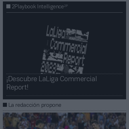
2P
2Playbook Intelligence
¡Descubre LaLiga Commercial
Report!​​
La redacción propone