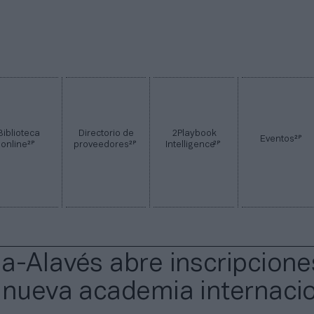
Biblioteca
Directorio de
2Playbook
2P
Eventos
2P
2P
2P
online
proveedores
Intelligence
a-Alavés abre inscripcione
 nueva academia internaci