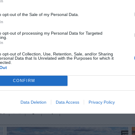
In
ligence 2P
o opt-out of the Sale of my Personal Data.
In
 2P
es la unidad de estrategia e inteligencia de merc
 plataforma de datos monitoriza en tiempo real el n
to opt-out of processing my Personal Data for Targeted
ing.
Liga, Liga F y Primera Federación; 200 clubes de lig
In
lubes de ACB y Primera FEB. Si quieres más informac
osotros a través de
intelligence@2playbook.com
.
o opt-out of Collection, Use, Retention, Sale, and/or Sharing
ersonal Data that Is Unrelated with the Purposes for which it
lected.
aybook
como fuente preferida de Google de forma
Out
ACTIVA
mado con las últimas noticias de actualidad.
CONFIRM
Data Deletion
Data Access
Privacy Policy
Imprimir