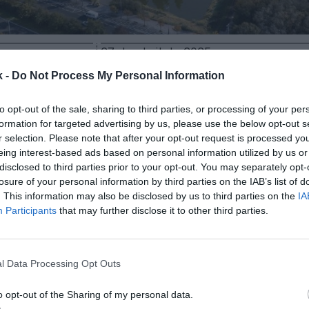
27 de abril de 2025
k -
Do Not Process My Personal Information
Guardar
Me gusta
to opt-out of the sale, sharing to third parties, or processing of your per
formation for targeted advertising by us, please use the below opt-out s
és
estrenará
academia internacional
en septiembre.
r selection. Please note that after your opt-out request is processed y
o avanza en este proyecto con la apertura de inscrip
eing interest-based ads based on personal information utilized by us or
ada 2025-2026.
disclosed to third parties prior to your opt-out. You may separately opt-
losure of your personal information by third parties on the IAB’s list of
itoria-Gasteiz, la academia ofrecerá “una experienci
. This information may also be disclosed by us to third parties on the
IA
trenamientos, estudios, alojamiento,
manutenció
Participants
that may further disclose it to other third parties.
sonal. Un entorno diseñado para preparar a las nuev
 deportistas de forma global, innovadora y profesio
rmado en
un comunicado
.
l Data Processing Opt Outs
oferta
de la academia va desde
programas
de un mes
etos,
de
hasta 10 meses de duración
.
o opt-out of the Sharing of my personal data.