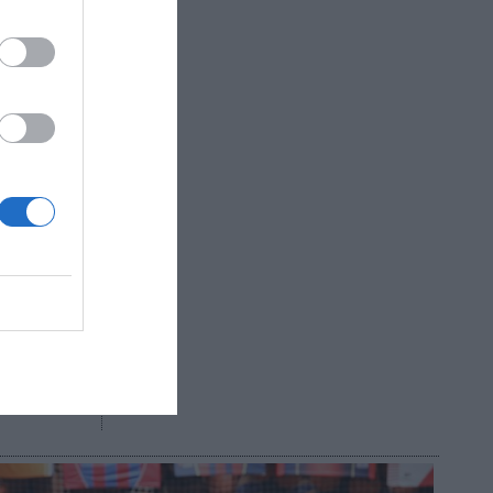
ado de
egocio de
as
ión,
R AHORA