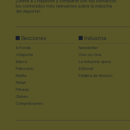
¡Únete a 2Playbook y comparte con tus contactos
los contenidos más relevantes sobre la industria
del deporte!
Secciones
Industria
A Fondo
Newsletter
+Deporte
One-on-One
Macro
La industria opina
Patrocinio
Editorial
Media
Palabra de técnico
Retail
Fitness
Clubes
Competiciones