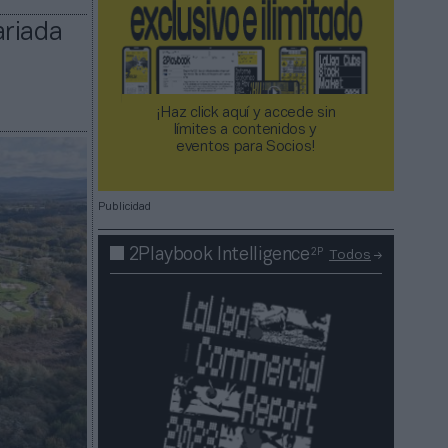
ariada
¡Haz click aquí y accede sin
límites a contenidos y
eventos para Socios!​​​​​​​
Publicidad
2P
2Playbook Intelligence
Todos