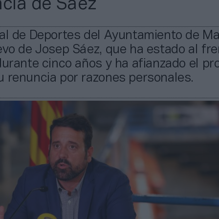
ncia de Sáez
jal de Deportes del Ayuntamiento de M
evo de Josep Sáez, que ha estado al fre
durante cinco años y ha afianzado el pr
u renuncia por razones personales.