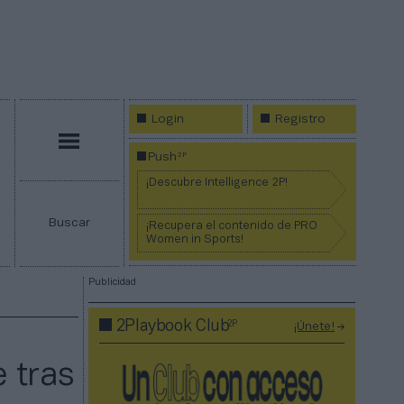
Login
Registro
Menú
2P
Push
¡Descubre Intelligence 2P!
Buscar
¡Recupera el contenido de PRO
Women in Sports!
Publicidad
2P
2Playbook Club
¡Únete!
 tras