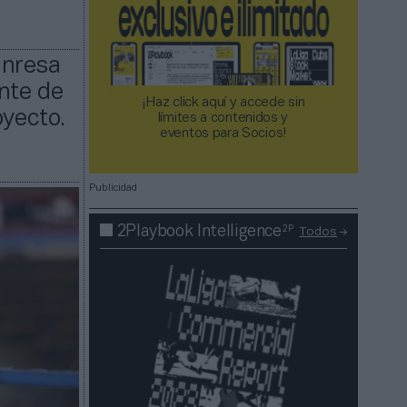
anresa
nte de
¡Haz click aquí y accede sin
oyecto.
límites a contenidos y
eventos para Socios!​​​​​​​
Publicidad
2P
2Playbook Intelligence
Todos