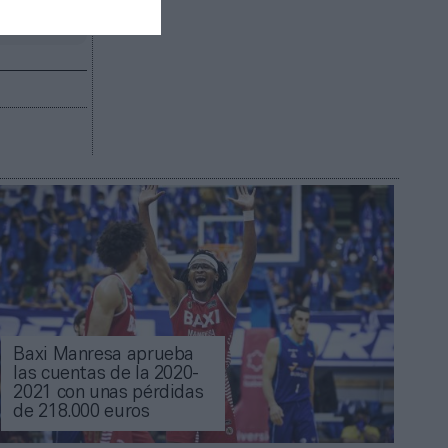
R AHORA
Baxi Manresa aprueba
las cuentas de la 2020-
2021 con unas pérdidas
de 218.000 euros