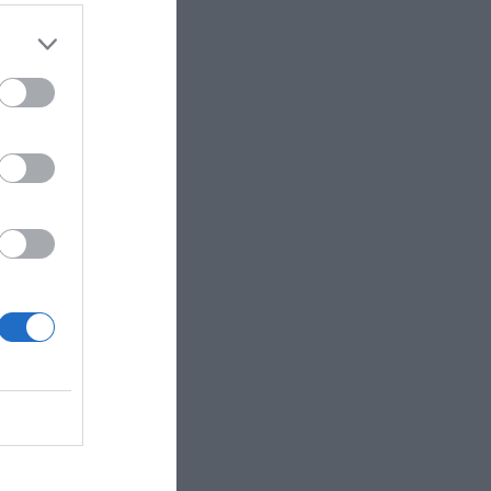
atació
 en la
 que el
Manresa,
ación y
a la
entre 5
 que el
antes de
 no ha