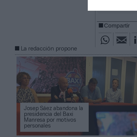
gratuita
Mantente infor
Compartir
La redacción propone
Josep Sáez abandona la
presidencia del Baxi
Manresa por motivos
personales