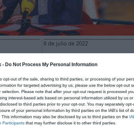
6 de julio de 2022
Guardar
Me gusta
k -
Do Not Process My Personal Information
a inicia una nueva etapa de la mano de Jordi Serra
to opt-out of the sale, sharing to third parties, or processing of your per
Deportes del Ayuntamiento de Manresa ha sido ele
formation for targeted advertising by us, please use the below opt-out s
esidente del club de la ACB
tras la renuncia presen
r selection. Please note that after your opt-out request is processed y
eing interest-based ads based on personal information utilized by us or
z días atrás, según ha informado la entidad en un
disclosed to third parties prior to your opt-out. You may separately opt-
losure of your personal information by third parties on the IAB’s list of
es diplomado en gestión y administración pública, c
. This information may also be disclosed by us to third parties on the
IA
ión deportiva y postgrado en gestión de instalacion
Participants
that may further disclose it to other third parties.
fue miembro del consejo de administración del Ma