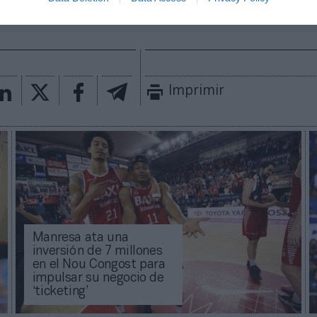
ACTIVA
mado con las últimas noticias de actualidad.
Imprimir
Manresa ata una
inversión de 7 millones
en el Nou Congost para
impulsar su negocio de
‘ticketing’