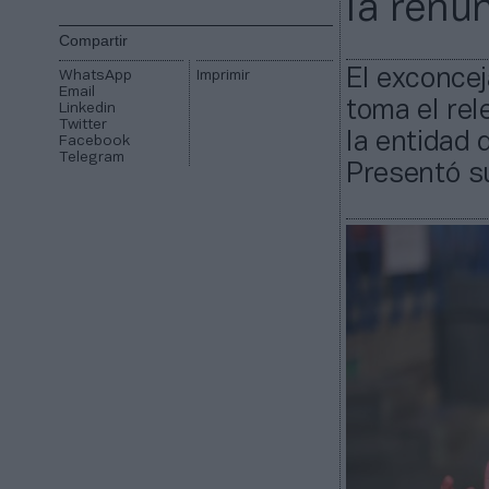
la renu
Compartir
El exconce
WhatsApp
Imprimir
Email
toma el rel
Linkedin
Twitter
la entidad 
Facebook
Telegram
Presentó s