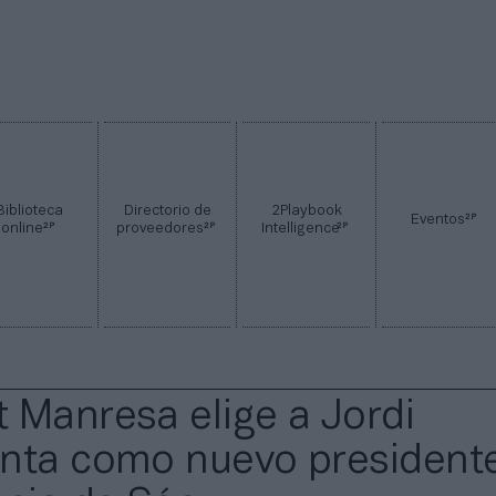
Biblioteca
Directorio de
2Playbook
2P
Eventos
2P
2P
2P
online
proveedores
Intelligence
 Manresa elige a Jordi
nta como nuevo presidente