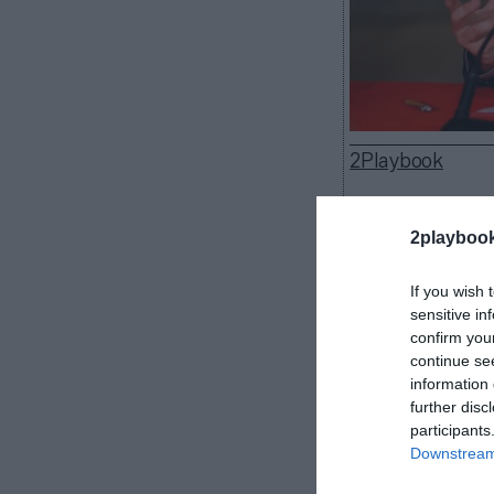
2Playbook
2playboo
Bàsquet Manres
If you wish 
exconcejal de 
sensitive in
como nuevo pr
confirm you
continue se
Josep Sáez die
information 
comunicado.
further disc
Serracanta 
participants
máster en gest
Downstream 
deportivas.
Ya 