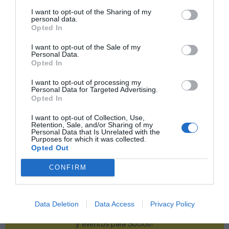
I want to opt-out of the Sharing of my
Publicidad
personal data.
Opted In
I want to opt-out of the Sale of my
2P
2Playbook Club
Personal Data.
Opted In
I want to opt-out of processing my
Personal Data for Targeted Advertising.
Opted In
I want to opt-out of Collection, Use,
Retention, Sale, and/or Sharing of my
Personal Data that Is Unrelated with the
Purposes for which it was collected.
Opted Out
CONFIRM
Data Deletion
Data Access
Privacy Policy
¡Haz click aquí y accede sin límites a contenidos
y eventos para Socios!​​​​​​​