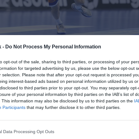
29 de septiembre de 2022
k -
Do Not Process My Personal Information
to opt-out of the sale, sharing to third parties, or processing of your per
Guardar
Me gusta
formation for targeted advertising by us, please use the below opt-out s
r selection. Please note that after your opt-out request is processed y
s refuerza su estructura después de la salida de su g
eing interest-based ads based on personal information utilized by us or
llés Oriental
ha incorporado a Víctor Vilà como nue
disclosed to third parties prior to your opt-out. You may separately opt-
al
. La permuta se produce después de que Josep Bla
losure of your personal information by third parties on the IAB’s list of
. This information may also be disclosed by us to third parties on the
IA
ad tras 30 años en el club aduciendo motivos person
Participants
that may further disclose it to other third parties.
aduado en ciencias de la actividad física y el deporte 
 Barcelona y
procede del Real Club de Polo de Barce
ne como responsable de la escuela de hockey hier
l Data Processing Opt Outs
 estuvo como adjunto a la gerencia y responsable d