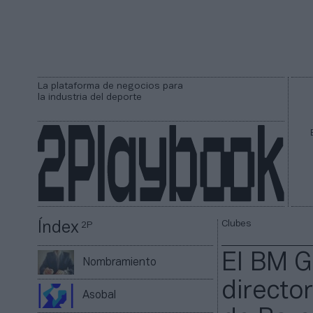
La plataforma de negocios para
la industria del deporte
Clubes
Índex
2P
El BM G
Nombramiento
directo
Asobal