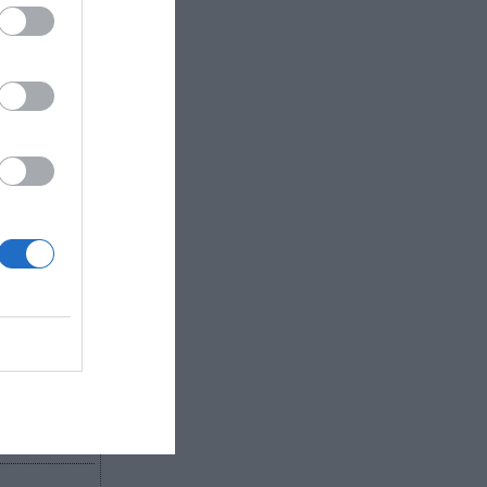
preparador
municado.
nque no se
,
Fraikin,
 total,
 de unos
R AHORA