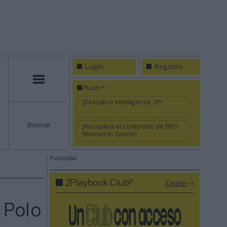
Login
Registro
Menú
2P
Push
¡Descubre Intelligence 2P!
Buscar
¡Recupera el contenido de PRO
Women in Sports!
Publicidad
2P
2Playbook Club
¡Únete!
 Polo