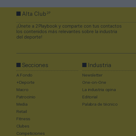
2P
Alta Club
¡Únete a 2Playbook y comparte con tus contactos
los contenidos más relevantes sobre la industria
del deporte!
Secciones
Industria
A Fondo
Newsletter
+Deporte
One-on-One
Macro
La industria opina
Patrocinio
Editorial
Media
Palabra de técnico
Retail
Fitness
Clubes
Competiciones