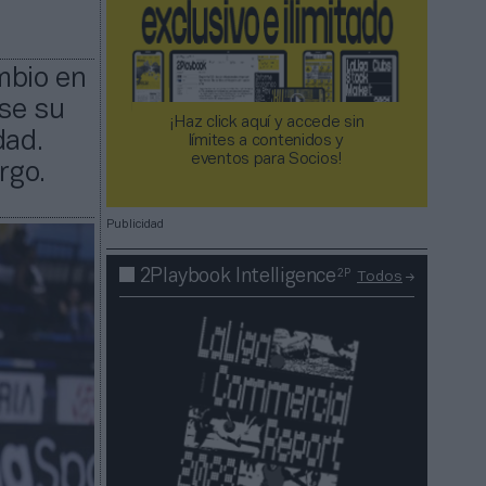
mbio en
ase su
¡Haz click aquí y accede sin
dad.
límites a contenidos y
eventos para Socios!​​​​​​​
rgo.
Publicidad
2P
2Playbook Intelligence
Todos