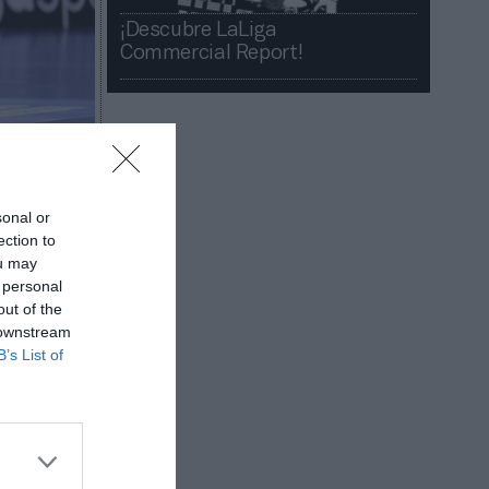
¡Descubre LaLiga
Commercial Report!​​
sonal or
ection to
ou may
erente. El
 personal
vo
out of the
nchart
 downstream
B’s List of
ales.
en la
lona en el
ba
.
e