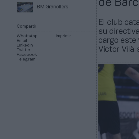
de Barc
BM Granollers
El club ca
Compartir
su directiv
WhatsApp
Imprimir
cargo este 
Email
Linkedin
Víctor Vilà
Twitter
Facebook
Telegram