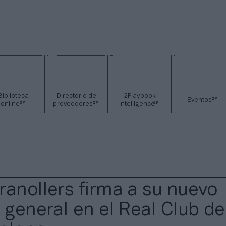
Biblioteca
Directorio de
2Playbook
2P
Eventos
2P
2P
2P
online
proveedores
Intelligence
ranollers firma a su nuevo
r general en el Real Club de