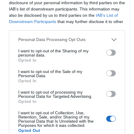
disclosure of your personal information by third parties on the
IAB’s list of downstream participants. This information may
Sobre 2Playbook Intelligence
also be disclosed by us to third parties on the
IAB’s List of
Downstream Participants
that may further disclose it to other
2Playbook Intelligence
es la unidad de datos e
inteligencia de mercado de 2Playbook, cuya plataforma
third parties.
de datos monitoriza en tiempo real el negocio de 60
clubes de LaLiga, Liga F y Primera Rfef; 200 clubes de
Personal Data Processing Opt Outs
ligas europeas; 22 clubes de ACB y Primera FEB y otra
veintena de Euroliga, Eurocup y BCL.
I want to opt-out of the Sharing of my
personal data.
La plataforma también contabiliza la asistencia a
Opted In
todos los eventos deportivos, de entretenimiento y
música en España, así como más de 20.000 contratos
I want to opt-out of the Sale of my
de patrocinio en el mercado español y otros 7.000
Personal Data.
contratos de las ligas europeas y norteamericanas de
Opted In
fútbol y baloncesto, segmentados por competición,
tipología de activos, marcas, categorías de producto y
I want to opt-out of processing my
Personal Data for Targeted Advertising.
valor económico aproximado de cada acuerdo. Si
Opted In
quieres más información, contacta con nosotros a
través de
intelligence@2playbook.com
.
I want to opt-out of Collection, Use,
Retention, Sale, and/or Sharing of my
Personal Data that Is Unrelated with the
Añadir
2Playbook
como fuente preferida de Google
Purposes for which it was collected.
de forma gratuita
Opted Out
Mantente informado con las últimas noticias de actualidad.