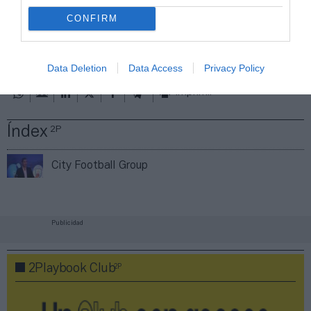
ACTIVAR AHORA
CONFIRM
Compartir
Data Deletion
Data Access
Privacy Policy
Imprimir
Índex
2P
City Football Group
Publicidad
2P
2Playbook Club