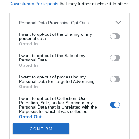
Downstream Participants
that may further disclose it to other
Imprimir
third parties.
Índex
2P
Personal Data Processing Opt Outs
I want to opt-out of the Sharing of my
NBA
personal data.
Opted In
I want to opt-out of the Sale of my
Personal Data.
Publicidad
Opted In
I want to opt-out of processing my
Personal Data for Targeted Advertising.
2P
2Playbook Club
Opted In
I want to opt-out of Collection, Use,
Retention, Sale, and/or Sharing of my
Personal Data that Is Unrelated with the
Purposes for which it was collected.
Opted Out
CONFIRM