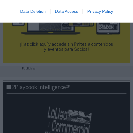
Data Deletion
Data Access
Privacy Policy
¡Haz click aquí y accede sin límites a contenidos
y eventos para Socios!​​​​​​​
Publicidad
2P
2Playbook Intelligence