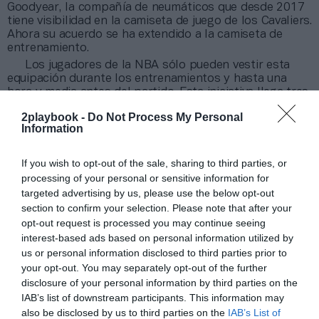
Goodyear, la compañía de neumáticos que desde 2017
tiene visibilidad en la camiseta de juego de los Cavaliers.
Ahora su acuerdo se ha extendido a la camiseta de
entrenamiento.
Los jugadores de la NBA sólo pueden vestir esta
equipación durante los entrenamientos y hasta una
hora y media antes del partido. Esta iniciativa llega tres
años después de que la liga norteamericana de
2playbook -
Do Not Process My Personal
baloncesto aprobara la inclusión de parches de
Information
patrocinio en los uniformes de partido, una medida que
ha resultado un rotundo éxito.
Sólo en 2019, las
franquicias NBA ingresaron por este apartado 137
If you wish to opt-out of the sale, sharing to third parties, or
millones de dólares (122 millones de euros).
processing of your personal or sensitive information for
targeted advertising by us, please use the below opt-out
Añadir
2Playbook
como fuente preferida de Google
section to confirm your selection. Please note that after your
de forma gratuita
opt-out request is processed you may continue seeing
Mantente informado con las últimas noticias de actualidad.
interest-based ads based on personal information utilized by
ACTIVAR AHORA
us or personal information disclosed to third parties prior to
your opt-out. You may separately opt-out of the further
disclosure of your personal information by third parties on the
IAB’s list of downstream participants. This information may
Compartir
also be disclosed by us to third parties on the
IAB’s List of