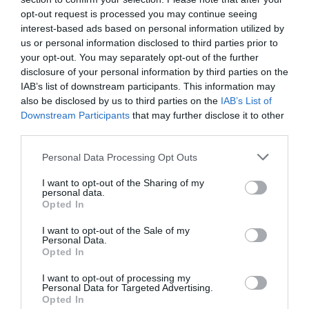
través de
intelligence@2playbook.com
.
opt-out request is processed you may continue seeing
interest-based ads based on personal information utilized by
Añadir
2Playbook
como fuente preferida de Google
us or personal information disclosed to third parties prior to
de forma gratuita
your opt-out. You may separately opt-out of the further
Mantente informado con las últimas noticias de actualidad.
disclosure of your personal information by third parties on the
ACTIVAR AHORA
IAB’s list of downstream participants. This information may
also be disclosed by us to third parties on the
IAB’s List of
Downstream Participants
that may further disclose it to other
third parties.
Compartir
Personal Data Processing Opt Outs
Imprimir
I want to opt-out of the Sharing of my
personal data.
Índex
2P
Opted In
I want to opt-out of the Sale of my
Premier League
Personal Data.
Opted In
Crystal Palace FC
I want to opt-out of processing my
Personal Data for Targeted Advertising.
Uefa
Opted In