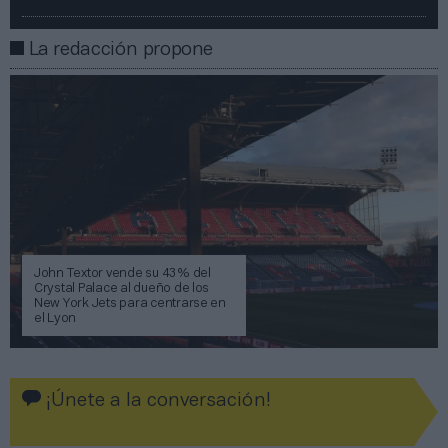
La redacción propone
John Textor vende su 43% del
Crystal Palace al dueño de los
New York Jets para centrarse en
el Lyon
¡Únete a la conversación!