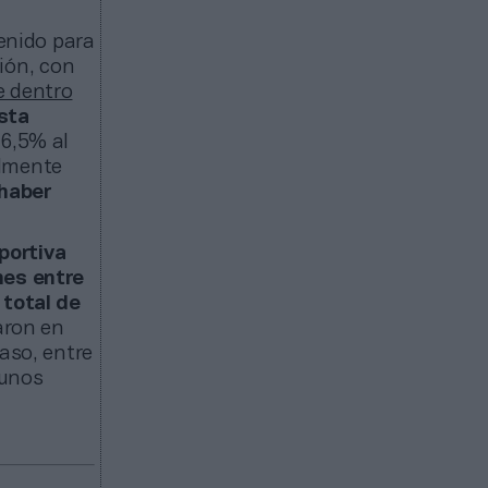
enido para
ción, con
e dentro
sta
 6,5% al
almente
haber
portiva
nes entre
 total de
aron en
aso, entre
 unos