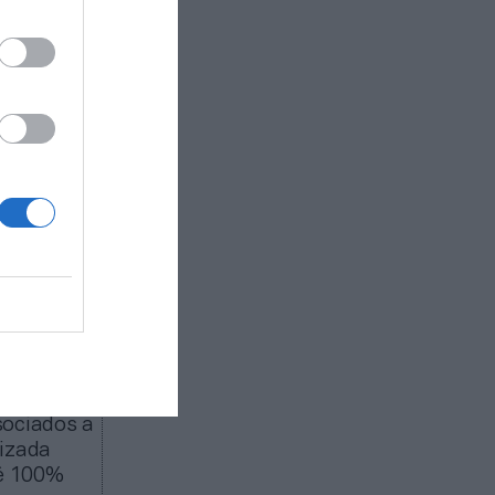
buye
os gastos
el
”.
su brazo
os que 28
ectiva
a
rre de
sociados a
tizada
té 100%