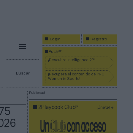
Login
Registro
Menú
2P
Push
¡Descubre Intelligence 2P!
Buscar
¡Recupera el contenido de PRO
Women in Sports!
Publicidad
2P
2Playbook Club
¡Únete!
075
2026