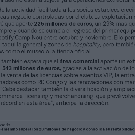
bilidad no estaría sujeta ya a operaciones extraordina
e la actividad facilitada a los socios establece crec
neas negocio controladas por el club. La explotación 
vé que aporte
225 millones de euros,
un 29% más qu
mpre y cuando se cumpla el regreso del primer equip
otify Camp Nou entre octubre y noviembre. Ello perm
 taquilla general y zonas de
hospitality
, pero tambié
 como el museo o la tienda oficial.
n también espera que el
área comercial
aporte un ext
a
543 millones de euros,
gracias a la activación de l
la venta de las licencias sobre asientos VIP, la entr
nadores como RD Congo y las renovaciones con mar
“Cabe destacar también la diversificación y ampliac
ommerce, licensing y merchandising, que prevé volve
 récord en esta área”, anticipa la dirección.
onado
 Femenino supera los 20 millones de negocio y consolida su rentabilidad