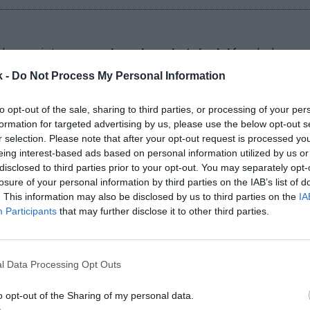
da prevista es por
derechos de televisión
, dado que
 cada año por presupuestar únicamente la clasific
k -
Do Not Process My Personal Information
l. De cumplir, se aseguraría
241 millones de euros
en
lo que perciben el resto de las secciones por sus
to opt-out of the sale, sharing to third parties, or processing of your per
. En cuanto a los traspasos, el presupuesto sólo inc
formation for targeted advertising by us, please use the below opt-out s
e se han asegurado este verano con las distintas sal
r selection. Please note that after your opt-out request is processed y
eing interest-based ads based on personal information utilized by us or
disclosed to third parties prior to your opt-out. You may separately opt-
totales crecen
a un
menor ritmo,
del 6% interanual,
losure of your personal information by third parties on the IAB’s list of
 de euros.
Más de la mitad de este importe se corres
. This information may also be disclosed by us to third parties on the
IA
eportiva, con un total de 565 millones de euros. En 
Participants
that may further disclose it to other third parties.
pone una subida del 6%, que se atribuye a “las ren
ante la pasada y presente temporada para mantener
ares del primer equipo masculino de fútbol dentro de
l Data Processing Opt Outs
ble y justa de costes salariales”.
s no deportivos
se
incrementarán
en otro millón,
ha
o opt-out of the Sharing of my personal data.
ros
, mientras que el resto de los gastos de explotaci