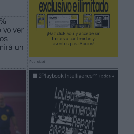
8%
e volver
¡Haz click aquí y accede sin
ios
límites a contenidos y
eventos para Socios!​​​​​​​
mirá un
Publicidad
2P
2Playbook Intelligence
Todos