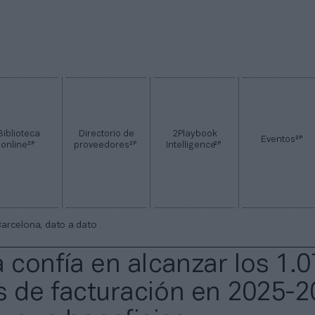
Biblioteca
Directorio de
2Playbook
2P
Eventos
2P
2P
2P
online
proveedores
Intelligence
Barcelona, dato a dato
a confía en alcanzar los 1.
s de facturación en 2025-