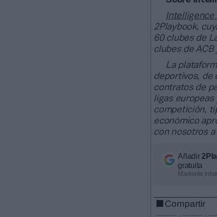
Sobre Intel
Intelligence
2Playbook, cuya
60 clubes de La
clubes de ACB 
La plataform
deportivos, de
contratos de pa
ligas europeas
competición, ti
económico apro
con nosotros a
Añadir
2Pl
gratuita
Mantente infor
Compartir