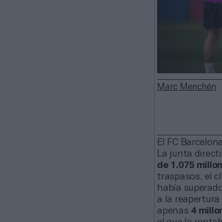
Marc Menchén
El FC Barcelona
La junta direc
de 1.075 millo
traspasos, el 
había superado
a la reapertura
apenas
4 mill