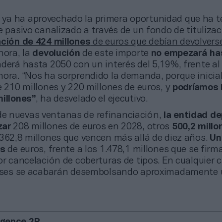
n ya ha aprovechado la primera oportunidad que ha t
e pasivo canalizado a través de un fondo de tituliza
ción de 424 millones
de euros que debían devolvers
Ahora, la
devolución
de este importe
no empezará ha
derá hasta 2050 con un interés del 5,19%, frente al
hora. “Nos ha sorprendido la demanda, porque inici
e 210 millones y 220 millones de euros, y
podríamos 
millones”
, ha desvelado el ejecutivo.
 de nuevas ventanas de refinanciación,
la entidad de
zar
208 millones de euros en 2028, otros
500,2 millo
y 362,8 millones que vencen más allá de diez años.
Un
es
de euros, frente a los 1.478,1 millones que se firm
or cancelación de coberturas de tipos. En cualquier c
ereses se acabarán desembolsando aproximadamente