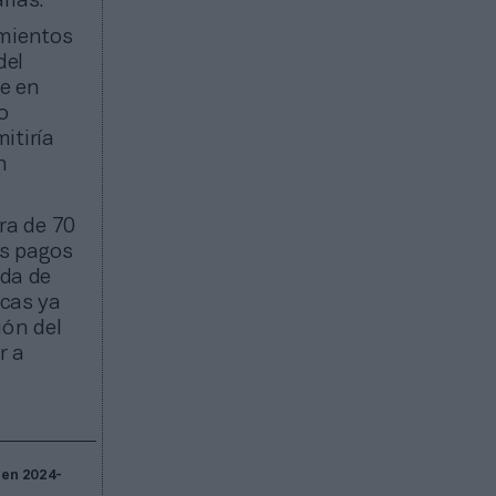
rias.
imientos
del
e en
o
itiría
n
ra de 70
os pagos
ada de
cas ya
ión del
r a
 en 2024-