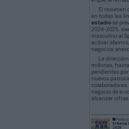
el que la renta
El resumen d
en todas las lí
estadio
se pre
2024-2025, sie
masculino al Sp
activar abonos,
negocios anexos
La direcció
millones, hast
pendientes por 
nuevos patroci
colaboradoras. 
negocio de e-c
alcanzar cifras
Relaci
El Barça
2025