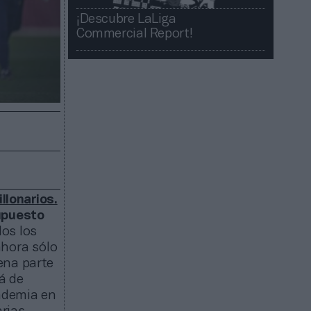
¡Descubre LaLiga
Commercial Report!​​
llonarios.
upuesto
dos los
ahora sólo
ena parte
á de
andemia en