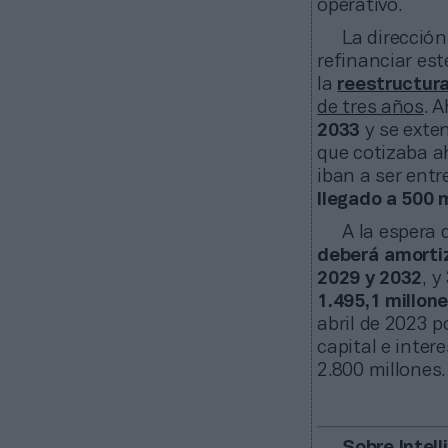
operativo.
La direcció
refinanciar est
la
reestructura
de tres años
. 
2033
y se exten
que cotizaba a
iban a ser entr
llegado a 500 
A la espera
deberá amorti
2029 y 2032
, 
1.495,1 millon
abril de 2023 p
capital e int
2.800 millones.