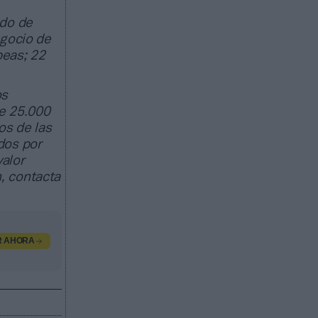
ado de
egocio de
peas; 22
os
e 25.000
os de las
dos por
valor
, contacta
R AHORA