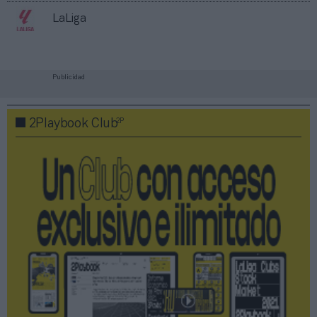
LaLiga
Publicidad
2P
2Playbook Club