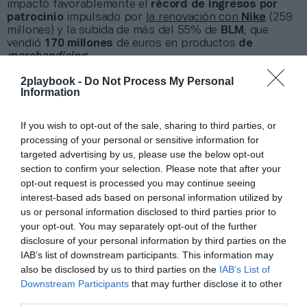
impactó favorablemente el
récord de ingresos por
patrocinio
impulsado por
la renovación con
Nike
(259
millones) y la subida de más del 55% de
BLM
, que
vendió
170 millones
de euros en productos
de
merchandising
.
La buena marcha del primer equipo también
2playbook -
Do Not Process My Personal
permitió batir las previsiones por
taquilla
, que aportó
Information
118,6 millones
de euros, 20 millones más de lo
previsto. Por el contrario, la imposibilidad de regresar
If you wish to opt-out of the sale, sharing to third parties, or
al Spotify Camp Nou en noviembre de 2024 explica por
qué se pasó de un objetivo de 47,5 millones a 31,6
processing of your personal or sensitive information for
millones de euros finalmente conseguido. En cuanto a
targeted advertising by us, please use the below opt-out
la
televisión
, se ha mejorado en 10 millones el objetivo,
section to confirm your selection. Please note that after your
hasta
250,5 millones
, previsiblemente por haber
opt-out request is processed you may continue seeing
alcanzado las
semifinales de Champions League
.
interest-based ads based on personal information utilized by
us or personal information disclosed to third parties prior to
your opt-out. You may separately opt-out of the further
Relacionado
El Barça prevé refinanciar otros 708 millones antes de
disclosure of your personal information by third parties on the
2033 y ahorrar 5 millones al año en intereses
IAB’s list of downstream participants. This information may
also be disclosed by us to third parties on the
IAB’s List of
Downstream Participants
that may further disclose it to other
La masa salarial deportiva subió un 6%
third parties.