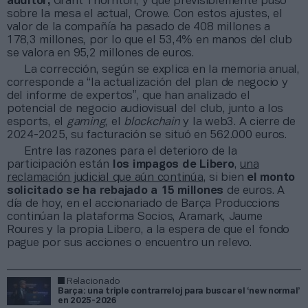
auditor,
Grant Thornton, y que previsiblemente puso
sobre la mesa el actual, Crowe. Con estos ajustes, el
valor de la compañía ha pasado de 408 millones a
178,3 millones, por lo que el 53,4% en manos del club
se valora en 95,2 millones de euros.
La corrección, según se explica en la memoria anual,
corresponde a “la actualización del plan de negocio y
del informe de expertos”, que han analizado el
potencial de negocio audiovisual del club, junto a los
esports, el
gaming
, el
blockchain
y la web3. A cierre de
2024-2025, su facturación se situó en 562.000 euros.
Entre las razones para el deterioro de la
participación están
los impagos de Libero
,
una
reclamación judicial que aún continúa
, si bien
el monto
solicitado se ha rebajado a 15 millones
de euros. A
día de hoy, en el accionariado de Barça Produccions
continúan la plataforma Socios, Aramark, Jaume
Roures y la propia Libero, a la espera de que el fondo
pague por sus acciones o encuentro un relevo.
Relacionado
Barça: una triple contrarreloj para buscar el ‘new normal’
en 2025-2026