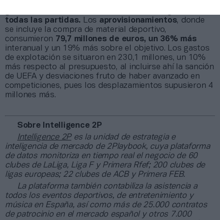
hasta 75,95 millones de euros. En cuanto al resto de
gastos, se han producido
desviaciones negativas en
todas las partidas.
Los
aprovisionamientos
, donde
se incluye la compra de material deportivo,
consumieron
79,7 millones de euros, un 36% más
interanual y un 19% más sobre el objetivo. Los gastos
de explotación se situaron en 230,1 millones, un 10%
más respecto al presupuesto, al incluirse ahí la sanción
de UEFA y desviaciones fruto de haber avanzado en
competiciones, pues los desplazamientos supusieron 4
millones más.
Sobre Intelligence 2P
Intelligence 2P
es la unidad de estrategia e
inteligencia de mercado de 2Playbook, cuya plataforma
de datos monitoriza en tiempo real el negocio de 60
clubes de LaLiga, Liga F y Primera Rfef; 200 clubes de
ligas europeas; 22 clubes de ACB y Primera FEB.
La plataforma también contabiliza la asistencia a
todos los eventos deportivos, de entretenimiento y
música en España, así como más de 25.000 contratos
de patrocinio en el mercado español y otros 7.000