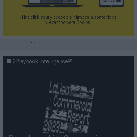
¡Haz click aquí y accede sin límites a contenidos
y eventos para Socios!​​​​​​​
Publicidad
2P
2Playbook Intelligence