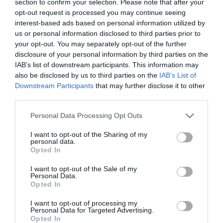
section to confirm your selection. Please note that after your
millones
. Entre sus ventajas competitivas, el hecho de
opt-out request is processed you may continue seeing
ser un club pequeño que accedía a la élite sin más
interest-based ads based on personal information utilized by
mochilas que las pérdidas en las que incurriera en
us or personal information disclosed to third parties prior to
Segunda B para lograr el ascenso.
your opt-out. You may separately opt-out of the further
disclosure of your personal information by third parties on the
Añadir
2Playbook
como fuente preferida de Google
IAB’s list of downstream participants. This information may
de forma gratuita
Mantente informado con las últimas noticias de actualidad.
also be disclosed by us to third parties on the
IAB’s List of
ACTIVAR AHORA
Downstream Participants
that may further disclose it to other
third parties.
Personal Data Processing Opt Outs
Compartir
I want to opt-out of the Sharing of my
personal data.
Imprimir
Opted In
I want to opt-out of the Sale of my
Índex
2P
Personal Data.
Opted In
LaLiga
I want to opt-out of processing my
Personal Data for Targeted Advertising.
Opted In
CF Fuenlabrada