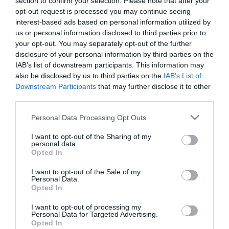
section to confirm your selection. Please note that after your
propiedades deportivas y competiciones internacionales,
opt-out request is processed you may continue seeing
segmentados por competición, tipología de activos,
interest-based ads based on personal information utilized by
marcas, categorías de producto y valor económico
us or personal information disclosed to third parties prior to
aproximado de cada acuerdo. Si quieres más
your opt-out. You may separately opt-out of the further
información, contacta con nosotros en
disclosure of your personal information by third parties on the
intelligence@2playbook.com
.
IAB’s list of downstream participants. This information may
also be disclosed by us to third parties on the
IAB’s List of
Añadir
2Playbook
como fuente preferida de Google
Downstream Participants
that may further disclose it to other
de forma gratuita
third parties.
Mantente informado con las últimas noticias de actualidad.
ACTIVAR AHORA
Personal Data Processing Opt Outs
I want to opt-out of the Sharing of my
personal data.
Compartir
Opted In
Imprimir
I want to opt-out of the Sale of my
Personal Data.
Opted In
Índex
2P
I want to opt-out of processing my
Personal Data for Targeted Advertising.
Elche CF
Opted In