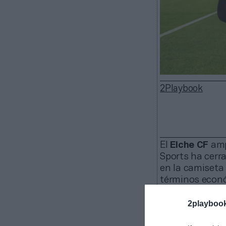
2Playbook
El
Elche CF
ampl
Sports ha cerr
en la camiseta
términos econó
La compañía
2playboo
oficial para la
t
la marca en la 