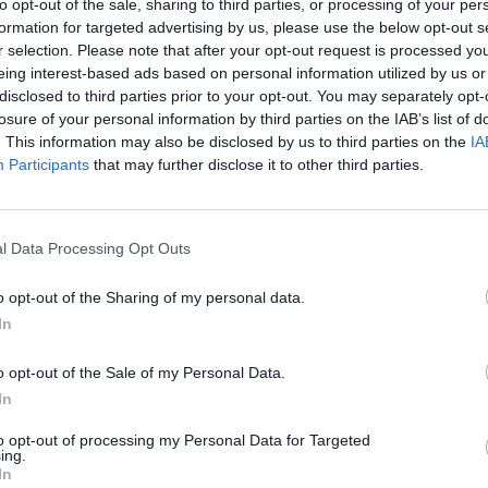
to opt-out of the sale, sharing to third parties, or processing of your per
el estadio Martínez Valero
, entre ellos el anillo super
formation for targeted advertising by us, please use the below opt-out s
TV LED durante los partidos.
r selection. Please note that after your opt-out request is processed y
na empresa de climatización y calefacción especiali
eing interest-based ads based on personal information utilized by us or
disclosed to third parties prior to your opt-out. You may separately opt-
cientes y energías renovables
, con más de 25 años 
losure of your personal information by third parties on the IAB’s list of
istribución a través de más de 80 puntos de venta de
. This information may also be disclosed by us to third parties on the
IA
Participants
that may further disclose it to other third parties.
tallado en un comunicado, la compañía “ha centrad
 desarrollo de soluciones que incluyen energías ren
mia, una tecnología que utiliza el aire como fuente 
l Data Processing Opt Outs
ha señalado que esta alianza con el Elche CF refuer
o opt-out of the Sharing of my personal data.
 deporte y con proyectos que representan valores com
In
po, la profesionalidad y la cultura del esfuerzo.
o opt-out of the Sale of my Personal Data.
u parte, aparecerá en el frontal de la camiseta del pr
In
o. La empresa especializada en diseño y fabricación
ficina refuerza así su compromiso con el deporte fem
to opt-out of processing my Personal Data for Targeted
ing.
n es para la temporada 2025-2026. El acuerdo incluy
In
ogotipo de Actiu en las
equipaciones oficiales del p