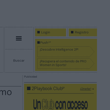
Login
Registro
Menú
2P
Push
¡Descubre Intelligence 2P!
Buscar
¡Recupera el contenido de PRO
Women in Sports!
Publicidad
2P
2Playbook Club
¡Únete!
omo