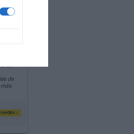
calón del
estadio
ado de
ratos de
ás de
ías de
s más
.
R AHORA