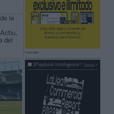
de la
¡Haz click aquí y accede sin
Actiu,
límites a contenidos y
eventos para Socios!​​​​​​​
a del
Publicidad
2P
2Playbook Intelligence
Todos