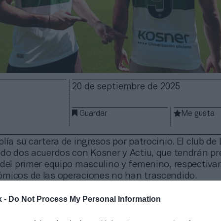
20 de septiembre de 2025
Guardar
Me gusta
ía su cartera de ingresos por patrocinio. El club de
ado dos acuerdos con Kosner y Actiu, que tendrán pr
 del primer equipo masculino y femenino, respectiva
micos de las operaciones no han trascendido.
 de climatización y calefacción se convierte en pat
k -
Do Not Process My Personal Information
emporada 2025-2026.
El acuerdo contempla la
pres
parte trasera de la camiseta oficial
, así como en
so