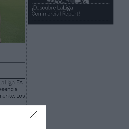
¡Descubre LaLiga
Commercial Report!​​
 LaLiga EA
esencia
mente. Los
rocinador
encia de
portes