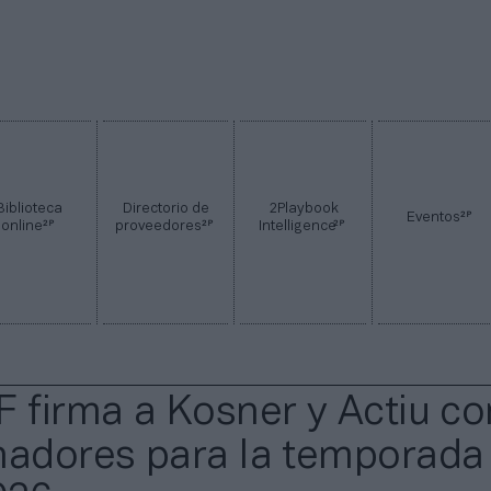
Biblioteca
Directorio de
2Playbook
2P
Eventos
2P
2P
2P
online
proveedores
Intelligence
F firma a Kosner y Actiu c
nadores para la temporada