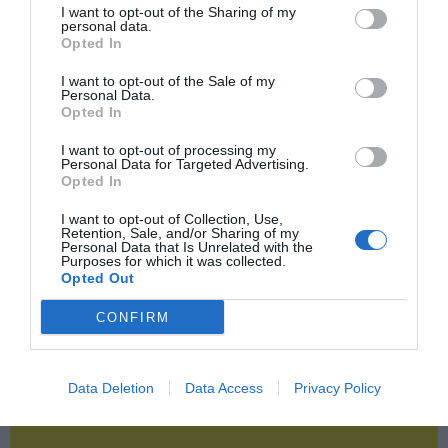
Publicidad
I want to opt-out of the Sharing of my
personal data.
Opted In
2P
2Playbook Club
I want to opt-out of the Sale of my
Personal Data.
Opted In
I want to opt-out of processing my
Personal Data for Targeted Advertising.
Opted In
I want to opt-out of Collection, Use,
Retention, Sale, and/or Sharing of my
Personal Data that Is Unrelated with the
Purposes for which it was collected.
Opted Out
CONFIRM
Data Deletion
Data Access
Privacy Policy
¡Haz click aquí y accede sin límites a contenidos
y eventos para Socios!​​​​​​​