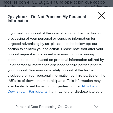
hacerse con el CD Lugo, en una operación que acabó
siendo infructuosa y tenía una gran carga simbólica por
sus raíces gallegas.
2playbook -
Do Not Process My Personal
Information
Añadir
2Playbook
como fuente preferida de Google
de forma gratuita
Mantente informado con las últimas noticias de actualidad.
If you wish to opt-out of the sale, sharing to third parties, or
ACTIVAR AHORA
processing of your personal or sensitive information for
targeted advertising by us, please use the below opt-out
section to confirm your selection. Please note that after your
opt-out request is processed you may continue seeing
Compartir
interest-based ads based on personal information utilized by
us or personal information disclosed to third parties prior to
Imprimir
your opt-out. You may separately opt-out of the further
disclosure of your personal information by third parties on the
IAB’s list of downstream participants. This information may
Índex
2P
also be disclosed by us to third parties on the
IAB’s List of
Downstream Participants
that may further disclose it to other
Ligue 1
third parties.
Personal Data Processing Opt Outs