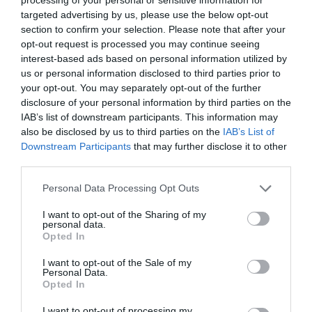
Malone.
targeted advertising by us, please use the below opt-out
En 1986 Miller se hizo con el 50% restante para
section to confirm your selection. Please note that after your
controlar la totalidad de la franquicia por un total
opt-out request is processed you may continue seeing
de 22 millones de dólares
. El empresario falleció en
interest-based ads based on personal information utilized by
2009 y su hijo, Greg Miller, asumió el control del equipo
us or personal information disclosed to third parties prior to
como consejero delegado de la franquicia, controlada
your opt-out. You may separately opt-out of the further
accionarialmente por el grupo Jazz Basketball
disclosure of your personal information by third parties on the
Investors, cuya máxima accionista es Gail Miller, mujer
IAB’s list of downstream participants. This information may
de Larry Miller, cuya fortuna se estima en 1.900
also be disclosed by us to third parties on the
IAB’s List of
millones de dólares (1.607 millones de euros).
Downstream Participants
that may further disclose it to other
third parties.
Añadir
2Playbook
como fuente preferida de Google
de forma gratuita
Personal Data Processing Opt Outs
Mantente informado con las últimas noticias de actualidad.
ACTIVAR AHORA
I want to opt-out of the Sharing of my
personal data.
Opted In
Compartir
I want to opt-out of the Sale of my
Personal Data.
Opted In
Imprimir
I want to opt-out of processing my