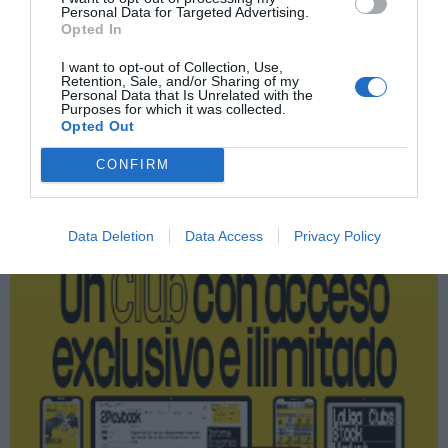
Personal Data for Targeted Advertising.
Índex
2P
Opted In
I want to opt-out of Collection, Use,
NBA
Retention, Sale, and/or Sharing of my
Personal Data that Is Unrelated with the
Purposes for which it was collected.
Opted Out
Publicidad
CONFIRM
2P
2Playbook Club
Data Deletion
Data Access
Privacy Policy