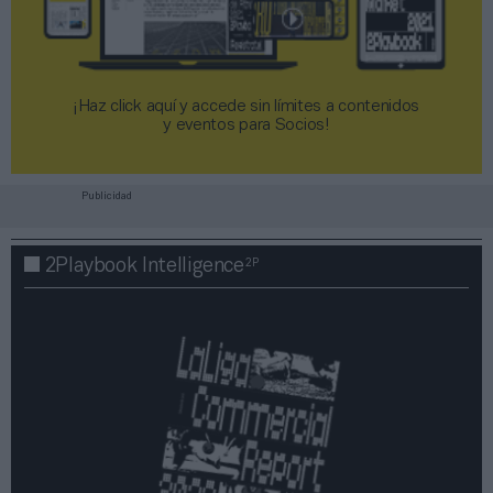
¡Haz click aquí y accede sin límites a contenidos
y eventos para Socios!​​​​​​​
Publicidad
2P
2Playbook Intelligence