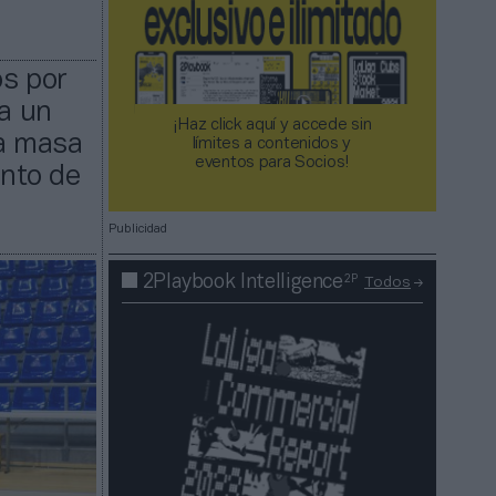
os por
ta un
¡Haz click aquí y accede sin
La masa
límites a contenidos y
eventos para Socios!​​​​​​​
ento de
Publicidad
2P
2Playbook Intelligence
Todos