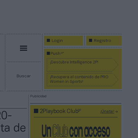
Login
Registro
Menú
2P
Push
¡Descubre Intelligence 2P!
Buscar
¡Recupera el contenido de PRO
Women in Sports!
Publicidad
2P
2Playbook Club
¡Únete!
20-
nta de