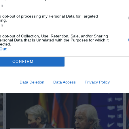
In
to opt-out of processing my Personal Data for Targeted
n no formas parte de 2Playbook Club
ing.
In
¡Hazte Socio para acceder a este contenido exclusivo!
o opt-out of Collection, Use, Retention, Sale, and/or Sharing
¡Suscríbete!
Inicia sesión
ersonal Data that Is Unrelated with the Purposes for which it
lected.
Out
CONFIRM
Imprimir
Data Deletion
Data Access
Privacy Policy