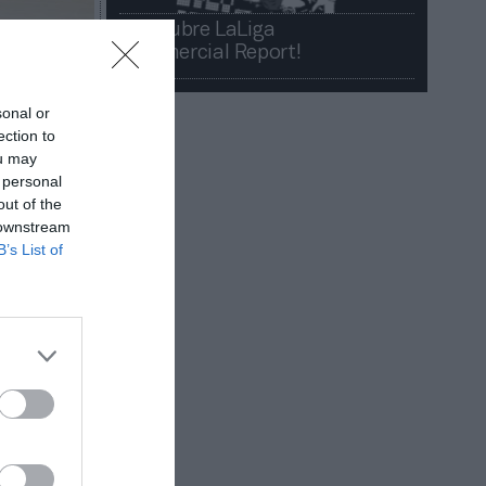
¡Descubre LaLiga
Commercial Report!​​
sonal or
ection to
ou may
 personal
out of the
 downstream
B’s List of
 revisada
lectoral,
acut