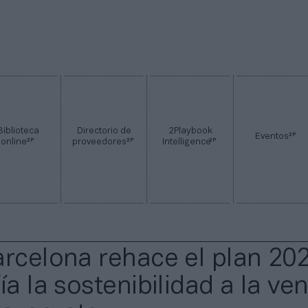
Biblioteca
Directorio de
2Playbook
2P
Eventos
2P
2P
2P
online
proveedores
Intelligence
arcelona rehace el plan 20
ía la sostenibilidad a la ve