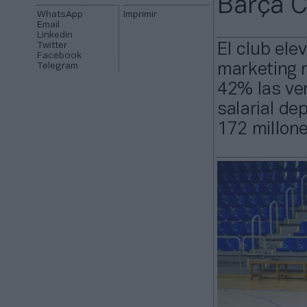
Barça C
WhatsApp
Imprimir
Email
Linkedin
Twitter
El club ele
Facebook
Telegram
marketing r
42% las ven
salarial de
172 millone