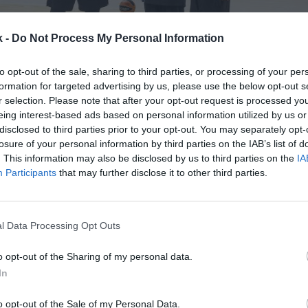
k -
Do Not Process My Personal Information
to opt-out of the sale, sharing to third parties, or processing of your per
formation for targeted advertising by us, please use the below opt-out s
r selection. Please note that after your opt-out request is processed y
eing interest-based ads based on personal information utilized by us or
7 de enero de 2021
disclosed to third parties prior to your opt-out. You may separately opt-
losure of your personal information by third parties on the IAB’s list of
. This information may also be disclosed by us to third parties on the
IA
Guardar
Me gusta
Participants
that may further disclose it to other third parties.
provocado que cualquier previsión a futuro deba ser
y en el caso del FC Barcelona, inmerso en un proceso e
l Data Processing Opt Outs
nta de Josep Maria Bartomeu anunció una previsi&o
o opt-out of the Sharing of my personal data.
In
o opt-out of the Sale of my Personal Data.