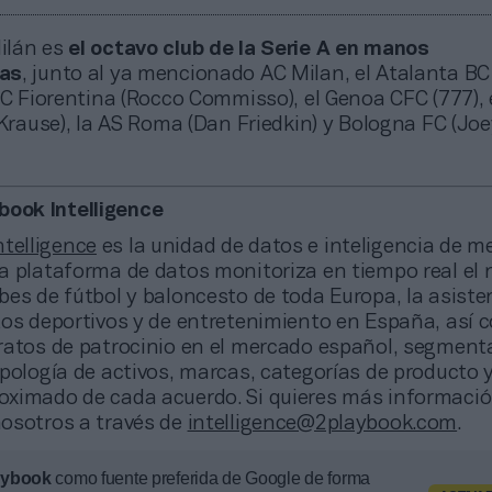
Milán es
el octavo club de la Serie A en manos
as
, junto al ya mencionado AC Milan, el Atalanta B
FC Fiorentina (Rocco Commisso), el Genoa CFC (777),
 Krause), la AS Roma (Dan Friedkin) y Bologna FC (Joe
book Intelligence
telligence
es la unidad de datos e inteligencia de m
a plataforma de datos monitoriza en tiempo real el 
es de fútbol y baloncesto de toda Europa, la asiste
tos deportivos y de entretenimiento en España, así
ratos de patrocinio en el mercado español, segment
pología de activos, marcas, categorías de producto y
ximado de cada acuerdo. Si quieres más informació
osotros a través de
intelligence@2playbook.com
.
aybook
como fuente preferida de Google de forma