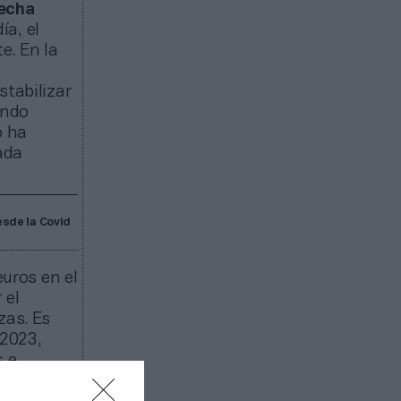
fecha
ía, el
e. En la
stabilizar
ando
o ha
ada
esde la Covid
uros en el
 el
zas. Es
 2023,
s e