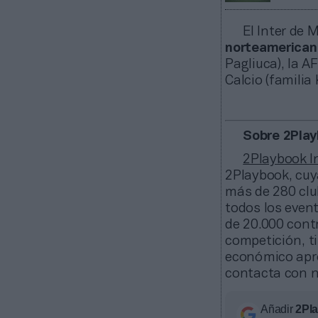
El Inter de 
norteamerican
Pagliuca), la A
Calcio (familia
Sobre 2Play
2Playbook In
2Playbook, cuy
más de 280 club
todos los even
de 20.000 cont
competición, ti
económico apro
contacta con n
Añadir
2Pl