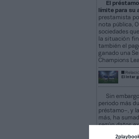
El préstamo
límite para su
prestamista po
nota pública, 
sociedades que 
la situación fi
también el pago
ganado una Seri
Champions Lea
Relaci
El Inter 
Sin embargo,
periodo más dur
préstamo–, y la
más, ha sumado
según datos ex
inteligencia d
2playboo