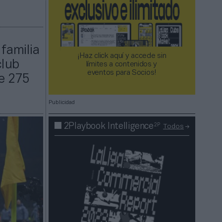
 familia
¡Haz click aquí y accede sin
club
límites a contenidos y
eventos para Socios!​​​​​​​
de 275
Publicidad
2P
2Playbook Intelligence
Todos