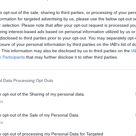
vanzado que trabajará en “lograr el mejor resultado 
argo plazo del Inter, centrándose inicialmente en la
to opt-out of the sale, sharing to third parties, or processing of your per
rativa y financiera del club y de sus accionistas”. A
formation for targeted advertising by us, please use the below opt-out s
fondo mantenga al actual equipo directivo, aunque a
r selection. Please note that after your opt-out request is processed y
obierno sólidos y una visión de crecimiento y éxito
eing interest-based ads based on personal information utilized by us or
disclosed to third parties prior to your opt-out. You may separately opt-
losure of your personal information by third parties on the IAB’s list of
. This information may also be disclosed by us to third parties on the
IA
ook Intelligence para acceder 
Participants
that may further disclose it to other third parties.
ieros estandarizados de más 
uropa y a sus principales rati
l Data Processing Opt Outs
o opt-out of the Sharing of my personal data.
In
Alejandro Cano,
director general y codirector de la es
o opt-out of the Sale of my Personal Data.
es globales de Oaktree en Europa, ha asegurado que
In
ometidos con el éxito a largo plazo de los
nerazz
estras ambiciones para el club se unen a las de sus
to opt-out of processing my Personal Data for Targeted