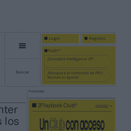
Login
Registro
Menú
2P
Push
¡Descubre Intelligence 2P!
Buscar
¡Recupera el contenido de PRO
Women in Sports!
Publicidad
2P
2Playbook Club
¡Únete!
nter
 los