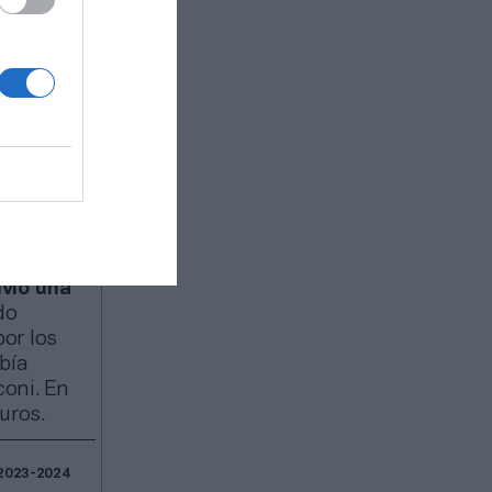
ue 2
 de los
ea de la
la NBA; y
 los
ivió una
do
or los
bía
coni. En
uros.
e 2023-2024