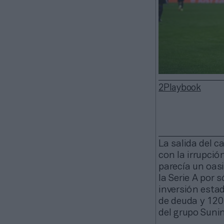
2Playbook
La salida del c
con la irrupció
parecía un oas
la Serie A por 
inversión esta
de deuda y 120 
del grupo Suni