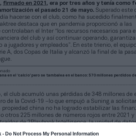
,
firmado en 2021
, era por tres años y tenía como 
 amortización el pasado 21 de mayo.
Superado este d
día hacerse con el club, como ha sucedido finalment
Oaktree destaca que en pandemia proporcionó a las
controlaban el Inter “los recursos necesarios para e
nanciera del club y así continuar operando, garantiz
 a jugadores y empleados”. En este trienio, el equip
e A, dos Copas de Italia y alcanzó la final de la pas
gue.
onado
gana en el ‘calcio’ pero se tambalea en el banco: 570 millones perdidos d
 el club acumuló unas pérdidas de 348 millones de e
o de la Covid-19 –lo que empujó a Suning a solicitar
 propiedad china no ha logrado estabilizar las finan
 otros 225 millones de números rojos entre 2021 y
traídos de
2Playbook Intelligence, la unidad de dato
e mercado de
2Playbook
.
k -
Do Not Process My Personal Information