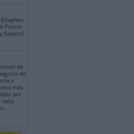
C (Stephen
 el Parma
y Saputo).
ercado de
negocio de
ncia a
 como más
ados por
 valor
n,