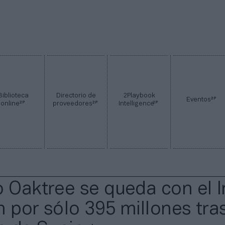
Biblioteca
Directorio de
2Playbook
2P
Eventos
2P
2P
2P
online
proveedores
Intelligence
o Oaktree se queda con el I
n por sólo 395 millones tras