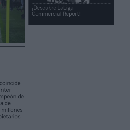
¡Descubre LaLiga
Commercial Report!​​
 coincide
Inter
campeón de
ma de
 millones
pietarios