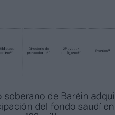
Biblioteca
Directorio de
2Playbook
2P
Eventos
2P
2P
2P
online
proveedores
Intelligence
o soberano de Baréin adqui
icipación del fondo saudí en