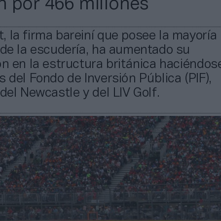
 por 466 millones
 la firma bareiní que posee la mayoría
 de la escudería, ha aumentado su
ón en la estructura británica haciéndos
s del Fondo de Inversión Pública (PIF),
 del Newcastle y del LIV Golf.