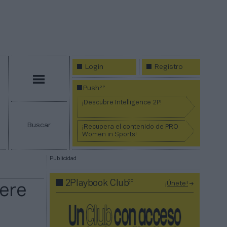
Login
Registro
Menú
2P
Push
¡Descubre Intelligence 2P!
Buscar
¡Recupera el contenido de PRO
Women in Sports!
Publicidad
2P
2Playbook Club
¡Únete!
ere