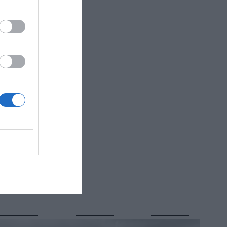
ce
casi
escudería
ia
stle
 el
zación de
ciones.
R AHORA