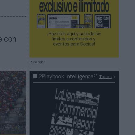
¡Haz click aquí y accede sin
e con
límites a contenidos y
eventos para Socios!​​​​​​​
Publicidad
2P
2Playbook Intelligence
Todos