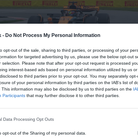
k -
Do Not Process My Personal Information
to opt-out of the sale, sharing to third parties, or processing of your per
22 de junio de 2023
formation for targeted advertising by us, please use the below opt-out s
r selection. Please note that after your opt-out request is processed y
eing interest-based ads based on personal information utilized by us or
Guardar
Me gusta
disclosed to third parties prior to your opt-out. You may separately opt-
losure of your personal information by third parties on the IAB’s list of
ealiza una de sus primeras desinversiones en el mund
. This information may also be disclosed by us to third parties on the
IA
Participants
that may further disclose it to other third parties.
ndo soberano de Baréin,
Mumtalakat, se ha hecho con
que el Fondo de Inversión Pública (PIF) y Ares Man
escudería McLaren
de Fórmula 1. La operación está 
 400 millones de libras (466 millones de euros), seg
l Data Processing Opt Outs
 News
.
o opt-out of the Sharing of my personal data.
o, Mumtalakat, que ya poseía la mayoría accionarial