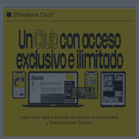
2P
2Playbook Club
¡Haz click aquí y accede sin límites a contenidos
y eventos para Socios!​​​​​​​