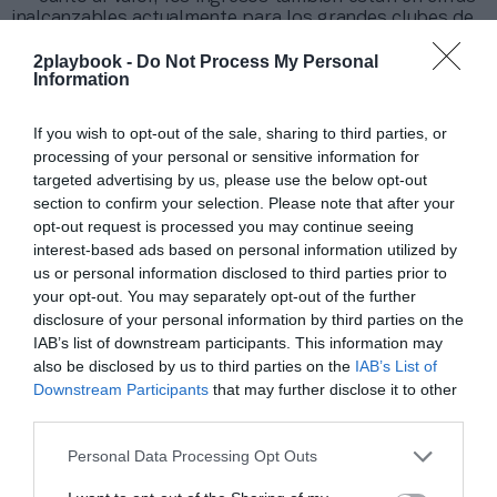
inalcanzables actualmente para los grandes clubes de
las ligas europeas de fútbol femenino. El
Angel City ya
2playbook -
Do Not Process My Personal
factura 35 millones de dólares
(31,8 millones de
Information
euros) anuales; y el Chicago Red Stars, 6,5 millones de
dólares (5,8 millones de euros). Para entender estos
ingresos hay que atender al tirón comercial y, también,
If you wish to opt-out of the sale, sharing to third parties, or
a la
televisión,
después del
último contrato récord de
processing of your personal or sensitive information for
60 millones de dólares
(56 millones de euros) anuales
targeted advertising by us, please use the below opt-out
que firmó la liga el año pasado. Un contrato por cuatro
section to confirm your selection. Please note that after your
temporadas,
hasta 2027,
y en el que su exposición se
opt-out request is processed you may continue seeing
amplía gracias a sus acuerdos con
CBS Sports, ESPN
interest-based ads based on personal information utilized by
(Disney), Prime Video (Amazon) y Scripps Sports.
En
Liga F,
Dazn paga
7 millones de euros anuales,
y en la
us or personal information disclosed to third parties prior to
Women’s Super League (WSL) inglesa, el contrato se
your opt-out. You may separately opt-out of the further
situaba en unos 8 millones de libras (9,3 millones de
disclosure of your personal information by third parties on the
euros).
IAB’s list of downstream participants. This information may
Para esta nueva temporada,
Sportico
prevé que
las
also be disclosed by us to third parties on the
IAB’s List of
14 franquicias
de la NWSL
facturen 215 millones de
Downstream Participants
that may further disclose it to other
dólares
(193 millones de euros) en conjunto. En
third parties.
España, el pasado curso se alcanzaron unos ingresos
récord de 40 millones de euros. Sin embargo, el informe
Personal Data Processing Opt Outs
estadounidense también alerta de que las franquicias
de EEUU
pierden más dinero que nunca
, con unos