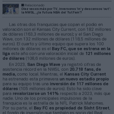
Relacionado
Diez veces más por TV, inversores ‘in’ y descensos ‘out’:
la NWSL, ¿la futura NBA del ‘futfem’?
Las otras dos franquicias que copan el podio en
valoración son el Kansas City Current, con 182 millones
de dólares (163,3 millones de euros); y el San Diego
Wave, con 132 millones de dólares (118,5 millones de
euros). El cuarto y último equipo que supera los 100
millones de dólares es el
Bay FC, que se estrena en la
liga
este año con una valoración inicial de
121 millones
de dólares
(108,6 millones de euros).
En 2023,
San Diego Wave
ya registró cifras de
asistencia récord en la NWSL con
20.718 fans, de
media,
como local. Mientras, el
Kansas City Current
ha estrenado esta primavera
un nuevo estadio propio
para su equipo tras una
inversión de 117 millones de
dólares
(105 millones de euros). Esto ha sido clave
para
revalorizarse un 141%
respecto a 2023, más que
nadie. Uno de los principales impulsores de la
franquicia es la estrella de la NFL Patrick Mahomes.
Por su parte, el
Bay FC es propiedad de Sixht Street
,
el fondo de inversión que también es
socio del Real