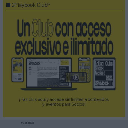
2P
2Playbook Club
¡Haz click aquí y accede sin límites a contenidos
y eventos para Socios!​​​​​​​
Publicidad