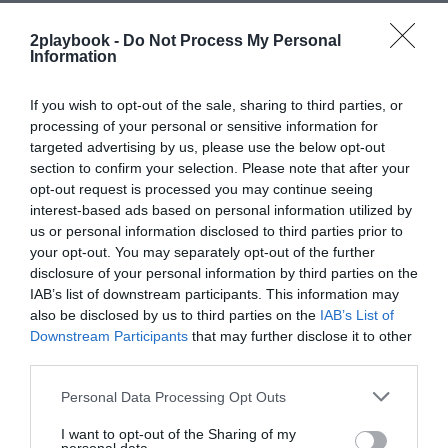
Un negocio de menos de 400.000 euros
2playbook -
Do Not Process My Personal
Information
En cuanto a la generación de negocio, Madrid y
Barça aportan muy diferentes cifras. En primer lugar,
porque
el club catalán imputa determinados
If you wish to opt-out of the sale, sharing to third parties, or
ingresos por patrocinio al femenino
, mientras que la
processing of your personal or sensitive information for
entidad madridista no desglosa qué parte de los
targeted advertising by us, please use the below opt-out
ingresos de Adidas o Emirates serían atribuibles a ellas.
section to confirm your selection. Please note that after your
Además, las azulgranas generaron
45.000 euros por
opt-out request is processed you may continue seeing
ticketing
en el tramo final de la pasada campaña
con
interest-based ads based on personal information utilized by
la reapertura escalonada de los recintos deportivos.
us or personal information disclosed to third parties prior to
En el Camp Nou, Stanley Black&Decker es el
your opt-out. You may separately opt-out of the further
patrocinador principal -exclusivo para el femenino-
disclosure of your personal information by third parties on the
desde 2018. El contrato se valoró en cerca de tres
millones de euros. Sumados a otros acuerdos,
IAB’s list of downstream participants. This information may
compartidos con el masculino, así como a los ingresos
also be disclosed by us to third parties on the
IAB’s List of
por premios y los derechos de televisión de la
Downstream Participants
that may further disclose it to other
Champions League, el club cerró el último ejercicio con
third parties.
una cifra de negocio de 4,42 millones de euros. En el
Madrid, esta partida apenas aportó 394.000 euros
.
Personal Data Processing Opt Outs
La mayoría de esa facturación imputada al equipo
femenino blanco procede de los pagos acordados con
I want to opt-out of the Sharing of my