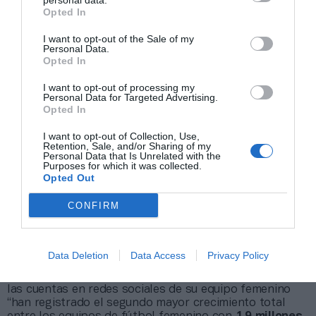
personal data.
la Real Federación Española de Fútbol (Rfef) para
Opted In
aquellos equipos que aceptaron cederle parcialmente
sus derechos audiovisuales.
I want to opt-out of the Sale of my
En su memoria anual, el club madridista destaca, eso
Personal Data.
sí, que
“varias de nuestras marcas patrocinadoras
Opted In
más destacadas han apostado también por
nuestras chicas”
. “Las activaciones que hemos
I want to opt-out of processing my
Personal Data for Targeted Advertising.
realizado alrededor de la nueva sección han funcionado
Opted In
realmente bien, merced al crecimiento impresionante
que han tenido las redes sociales del femenino”, añade.
I want to opt-out of Collection, Use,
Retention, Sale, and/or Sharing of my
Personal Data that Is Unrelated with the
El Real Madrid destaca que “varias de
Purposes for which it was collected.
nuestras marcas patrocinadoras más
Opted Out
destacadas han apostado también por
CONFIRM
nuestras chicas”
Data Deletion
Data Access
Privacy Policy
Comunidad en redes sociales
Entre los hechos a destacar, el Madrid asegura que
las cuentas en redes sociales de su equipo femenino
“han registrado el segundo mayor crecimiento total