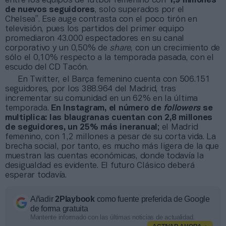
entre los equipos de fútbol femenino con
1,9 millones
de nuevos seguidores
, solo superados por el
Chelsea”. Ese auge contrasta con el poco tirón en
televisión, pues los partidos del primer equipo
promediaron 43.000 espectadores en su canal
corporativo y un 0,50% de
share
, con un crecimiento de
sólo el 0,10% respecto a la temporada pasada, con el
escudo del CD Tacón.
En Twitter, el Barça femenino cuenta con 506.151
seguidores, por los 388.964 del Madrid, tras
incrementar su comunidad en un 62% en la última
temporada.
En Instagram, el número de
followers
se
multiplica: las blaugranas cuentan con 2,8 millones
de seguidores, un 25% más ineranual
; el Madrid
femenino, con 1,2 millones a pesar de su corta vida. La
brecha social, por tanto, es mucho más ligera de la que
muestran las cuentas económicas, donde todavía la
desigualdad es evidente. El futuro Clásico deberá
esperar todavía.
Añadir
2Playbook
como fuente preferida de Google
de forma gratuita
Mantente informado con las últimas noticias de actualidad.