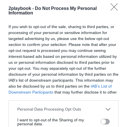
exclusivo!
2playbook -
Do Not Process My Personal
Information
¡Suscríbete!
Inicia sesión
If you wish to opt-out of the sale, sharing to third parties, or
processing of your personal or sensitive information for
targeted advertising by us, please use the below opt-out
Compartir
section to confirm your selection. Please note that after your
opt-out request is processed you may continue seeing
Imprimir
interest-based ads based on personal information utilized by
us or personal information disclosed to third parties prior to
your opt-out. You may separately opt-out of the further
Índex
2P
disclosure of your personal information by third parties on the
IAB’s list of downstream participants. This information may
Giants Gaming
also be disclosed by us to third parties on the
IAB’s List of
Downstream Participants
that may further disclose it to other
third parties.
Publicidad
Personal Data Processing Opt Outs
I want to opt-out of the Sharing of my
personal data.
2P
2Playbook Club