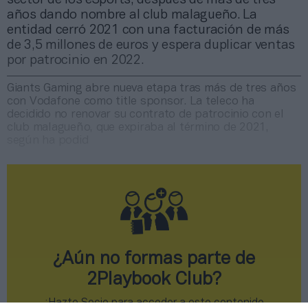
años dando nombre al club malagueño. La
entidad cerró 2021 con una facturación de más
de 3,5 millones de euros y espera duplicar ventas
por patrocinio en 2022.
Giants Gaming abre nueva etapa tras más de tres años
con Vodafone como title sponsor. La teleco ha
decidido no renovar su contrato de patrocinio con el
club malagueño, que expiraba al término de 2021,
según ha podid
¿Aún no formas parte de
2Playbook Club?
¡Hazte Socio para acceder a este contenido